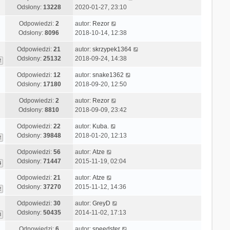
Odsłony:
13228
2020-01-27, 23:10
Odpowiedzi:
2
autor:
Rezor
Odsłony:
8096
2018-10-14, 12:38
Odpowiedzi:
21
autor:
skrzypek1364
Odsłony:
25132
2018-09-24, 14:38
2
Odpowiedzi:
12
autor:
snake1362
Odsłony:
17180
2018-09-20, 12:50
Odpowiedzi:
2
autor:
Rezor
Odsłony:
8810
2018-09-09, 23:42
Odpowiedzi:
22
autor:
Kuba.
Odsłony:
39848
2018-01-20, 12:13
2
Odpowiedzi:
56
autor:
Atze
Odsłony:
71447
2015-11-19, 02:04
4
Odpowiedzi:
21
autor:
Atze
Odsłony:
37270
2015-11-12, 14:36
2
Odpowiedzi:
30
autor:
GreyD
Odsłony:
50435
2014-11-02, 17:13
3
Odpowiedzi:
6
autor:
speedster