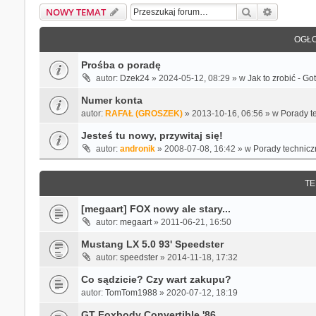
Szukaj
Wyszukiw
NOWY TEMAT
OGŁO
Prośba o poradę
autor:
Dzek24
» 2024-05-12, 08:29 » w
Jak to zrobić - G
Numer konta
autor:
RAFAŁ (GROSZEK)
» 2013-10-16, 06:56 » w
Porady t
Jesteś tu nowy, przywitaj się!
autor:
andronik
» 2008-07-08, 16:42 » w
Porady technicz
TE
[megaart] FOX nowy ale stary...
autor:
megaart
» 2011-06-21, 16:50
Mustang LX 5.0 93' Speedster
autor:
speedster
» 2014-11-18, 17:32
Co sądzicie? Czy wart zakupu?
autor:
TomTom1988
» 2020-07-12, 18:19
GT Foxbody Convertible '86