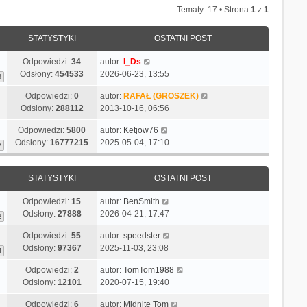
Tematy: 17 • Strona
1
z
1
STATYSTYKI
OSTATNI POST
Odpowiedzi:
34
autor:
I_Ds
Odsłony:
454533
2026-06-23, 13:55
3
Odpowiedzi:
0
autor:
RAFAŁ (GROSZEK)
Odsłony:
288112
2013-10-16, 06:56
Odpowiedzi:
5800
autor:
Ketjow76
Odsłony:
16777215
2025-05-04, 17:10
7
STATYSTYKI
OSTATNI POST
Odpowiedzi:
15
autor:
BenSmith
Odsłony:
27888
2026-04-21, 17:47
2
Odpowiedzi:
55
autor:
speedster
Odsłony:
97367
2025-11-03, 23:08
4
Odpowiedzi:
2
autor:
TomTom1988
Odsłony:
12101
2020-07-15, 19:40
Odpowiedzi:
6
autor:
Midnite Tom