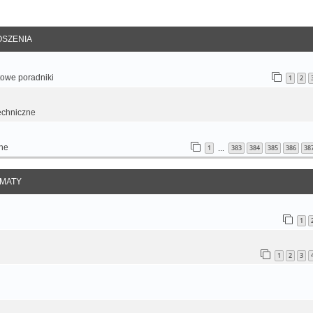
anie zaawansowane
SZENIA
otowe poradniki
1
2
echniczne
ne
1
383
384
385
386
38
…
MATY
1
1
2
3