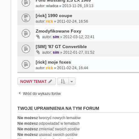
Ford Mustang 2,3 LX 1989
autor:
wladca
» 2013-11-26, 19:13
[rick] 1990 coupe
autor:
rick
» 2011-02-24, 16:56
Zmodyfikowane Foxy
autor:
sim
» 2012-03-12, 22:41
[SIM] '87 GT Convertible
autor:
sim
» 2012-01-27, 01:52
[rick] moje foxes
autor:
rick
» 2011-02-24, 16:44
NOWY TEMAT
Wróć do wykazu forów
TWOJE UPRAWNIENIA NA TYM FORUM
Nie możesz
tworzyć nowych tematów
Nie możesz
odpowiadać w tematach
Nie możesz
zmieniać swoich postów
Nie możesz
usuwać swoich postów