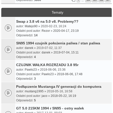
1
384
385
386
387
…
Tematy
Swap z 3.8 v6 na 5.0 v8. Problemy??
autor:
Matejo90
» 2020-02-23, 16:24
Ostatni post autor:
Rezor
»
2020-04-17, 23:19
Odpowiedzi:
14
SN95 1994 czujnik położenia paliwa / stan paliwa
autor:
danek
» 2019-07-02, 11:37
Ostatni post autor:
danek
»
2019-07-04, 15:11
Odpowiedzi:
4
CZUJNIK WAŁKA ROZRZADU 3.8 95r
autor:
Pawlo23
» 2018-06-06, 15:36
Ostatni post autor:
Pawlo23
»
2018-06-06, 17:48
Odpowiedzi:
3
Podłączenie Mustanga IV generacji do komputera
autor:
mustang1995
» 2018-05-16, 16:58
Ostatni post autor:
jaco
»
2018-05-22, 16:19
Odpowiedzi:
5
GT 5.0 215KM 1994 r SN95 - ostry walek
autor:
danek
» 2017-12-01, 00:03