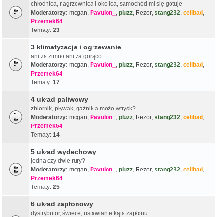
chłodnica, nagrzewnica i okolica, samochód mi się gotuje
Moderatorzy:
mcgan
,
Pavulon_
,
pluzz
,
Rezor
,
stang232
,
celibad
,
Przemek64
Tematy:
23
3 klimatyzacja i ogrzewanie
ani za zimno ani za gorąco
Moderatorzy:
mcgan
,
Pavulon_
,
pluzz
,
Rezor
,
stang232
,
celibad
,
Przemek64
Tematy:
17
4 układ paliwowy
zbiornik, pływak, gaźnik a może wtrysk?
Moderatorzy:
mcgan
,
Pavulon_
,
pluzz
,
Rezor
,
stang232
,
celibad
,
Przemek64
Tematy:
14
5 układ wydechowy
jedna czy dwie rury?
Moderatorzy:
mcgan
,
Pavulon_
,
pluzz
,
Rezor
,
stang232
,
celibad
,
Przemek64
Tematy:
25
6 układ zapłonowy
dystrybutor, świece, ustawianie kąta zapłonu