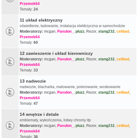
Przemek64
Tematy:
24
11 układ elektryczny
oświetlenie, ładowanie, instalacja elektrzyczna w samochodzie
Moderatorzy:
mcgan
,
Pavulon_
,
pluzz
,
Rezor
,
stang232
,
celibad
,
Przemek64
Tematy:
60
12 zawieszenie i układ kierowniczy
Moderatorzy:
mcgan
,
Pavulon_
,
pluzz
,
Rezor
,
stang232
,
celibad
,
Przemek64
Tematy:
33
13 nadwozie
nadwozie, blacharka, malowanie, polerowanie, woskowanie
Moderatorzy:
mcgan
,
Pavulon_
,
pluzz
,
Rezor
,
stang232
,
celibad
,
Przemek64
Tematy:
47
14 wnętrze i detale
emblematy, wykończenia, listwy chromy itp
Moderatorzy:
mcgan
,
Pavulon_
,
pluzz
,
Rezor
,
stang232
,
celibad
,
Przemek64
Tematy:
36