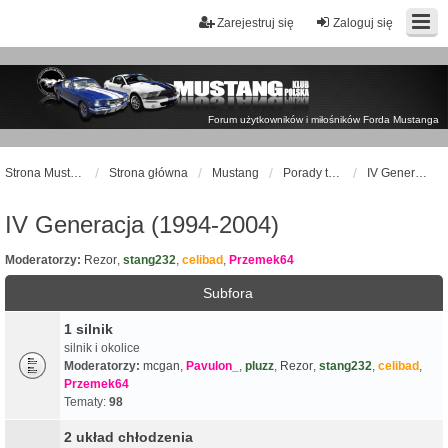
Zarejestruj się
Zaloguj się
Forum użytkowników i miłośników Forda Mustanga
Strona Mustangklub.pl
Strona główna
Mustang
Porady techniczne
IV Generacja (1994-2004)
IV Generacja (1994-2004)
Moderatorzy:
Rezor
,
stang232
,
celibad
,
Przemek64
Subfora
1 silnik
silnik i okolice
Moderatorzy:
mcgan
,
Pavulon_
,
pluzz
,
Rezor
,
stang232
,
celibad
,
Przemek64
Tematy:
98
2 układ chłodzenia