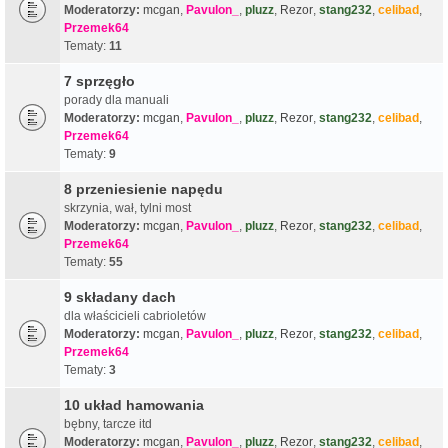
Moderatorzy:
mcgan
,
Pavulon_
,
pluzz
,
Rezor
,
stang232
,
celibad
,
Przemek64
Tematy:
11
7 sprzęgło
porady dla manuali
Moderatorzy:
mcgan
,
Pavulon_
,
pluzz
,
Rezor
,
stang232
,
celibad
,
Przemek64
Tematy:
9
8 przeniesienie napędu
skrzynia, wał, tylni most
Moderatorzy:
mcgan
,
Pavulon_
,
pluzz
,
Rezor
,
stang232
,
celibad
,
Przemek64
Tematy:
55
9 składany dach
dla właścicieli cabrioletów
Moderatorzy:
mcgan
,
Pavulon_
,
pluzz
,
Rezor
,
stang232
,
celibad
,
Przemek64
Tematy:
3
10 układ hamowania
bębny, tarcze itd
Moderatorzy:
mcgan
,
Pavulon_
,
pluzz
,
Rezor
,
stang232
,
celibad
,