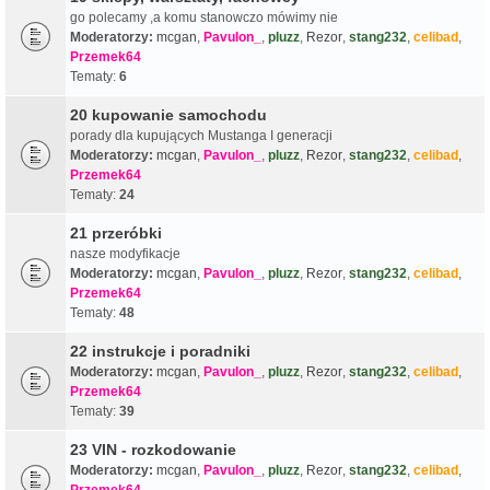
go polecamy ,a komu stanowczo mówimy nie
Moderatorzy:
mcgan
,
Pavulon_
,
pluzz
,
Rezor
,
stang232
,
celibad
,
Przemek64
Tematy:
6
20 kupowanie samochodu
porady dla kupujących Mustanga I generacji
Moderatorzy:
mcgan
,
Pavulon_
,
pluzz
,
Rezor
,
stang232
,
celibad
,
Przemek64
Tematy:
24
21 przeróbki
nasze modyfikacje
Moderatorzy:
mcgan
,
Pavulon_
,
pluzz
,
Rezor
,
stang232
,
celibad
,
Przemek64
Tematy:
48
22 instrukcje i poradniki
Moderatorzy:
mcgan
,
Pavulon_
,
pluzz
,
Rezor
,
stang232
,
celibad
,
Przemek64
Tematy:
39
23 VIN - rozkodowanie
Moderatorzy:
mcgan
,
Pavulon_
,
pluzz
,
Rezor
,
stang232
,
celibad
,
Przemek64