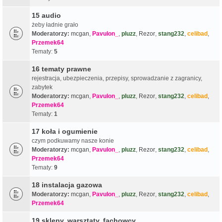
15 audio
żeby ładnie grało
Moderatorzy:
mcgan
,
Pavulon_
,
pluzz
,
Rezor
,
stang232
,
celibad
,
Przemek64
Tematy:
5
16 tematy prawne
rejestracja, ubezpieczenia, przepisy, sprowadzanie z zagranicy,
zabytek
Moderatorzy:
mcgan
,
Pavulon_
,
pluzz
,
Rezor
,
stang232
,
celibad
,
Przemek64
Tematy:
1
17 koła i ogumienie
czym podkuwamy nasze konie
Moderatorzy:
mcgan
,
Pavulon_
,
pluzz
,
Rezor
,
stang232
,
celibad
,
Przemek64
Tematy:
9
18 instalacja gazowa
Moderatorzy:
mcgan
,
Pavulon_
,
pluzz
,
Rezor
,
stang232
,
celibad
,
Przemek64
19 sklepy, warsztaty, fachowcy