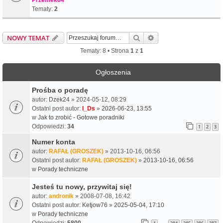
Tematy:
2
Szukaj
Wyszukiwanie zaawa
NOWY TEMAT
Tematy: 8 • Strona
1
z
1
Ogłoszenia
Prośba o poradę
autor:
Dzek24
» 2024-05-12, 08:29
Ostatni post autor:
I_Ds
»
2026-06-23, 13:55
w
Jak to zrobić - Gotowe poradniki
Odpowiedzi:
34
1
2
3
Numer konta
autor:
RAFAŁ (GROSZEK)
» 2013-10-16, 06:56
Ostatni post autor:
RAFAŁ (GROSZEK)
»
2013-10-16, 06:56
w
Porady techniczne
Jesteś tu nowy, przywitaj się!
autor:
andronik
» 2008-07-08, 16:42
Ostatni post autor:
Ketjow76
»
2025-05-04, 17:10
w
Porady techniczne
Odpowiedzi:
5800