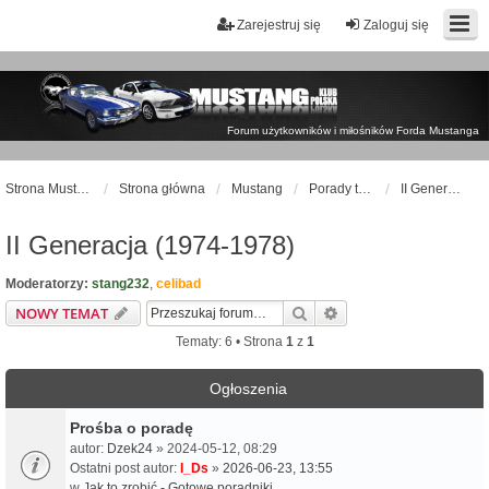
Zarejestruj się
Zaloguj się
Forum użytkowników i miłośników Forda Mustanga
Strona Mustangklub.pl
Strona główna
Mustang
Porady techniczne
II Generacja (1974-1978)
II Generacja (1974-1978)
Moderatorzy:
stang232
,
celibad
Szukaj
Wyszukiwanie zaawa
NOWY TEMAT
Tematy: 6 • Strona
1
z
1
Ogłoszenia
Prośba o poradę
autor:
Dzek24
» 2024-05-12, 08:29
Ostatni post autor:
I_Ds
»
2026-06-23, 13:55
w
Jak to zrobić - Gotowe poradniki