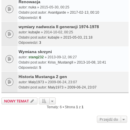
Renowacja
autor:
nuka
» 2015-05-30, 00:25
Ostatni post autor:
Avantgarde
»
2017-02-13, 00:10
Odpowiedzi:
6
wymiary nadwozia II generacji 1974-1978
autor:
kubajle
» 2014-10-02, 00:25
Ostatni post autor:
kubajle
»
2015-05-03, 21:18
Odpowiedzi:
3
Wymiana skrzyni
autor:
stang232
» 2013-09-12, 06:27
Ostatni post autor:
Kriss_MustangII
»
2013-10-08, 10:41
Odpowiedzi:
5
Historia Mustanga 2 gen
autor:
Mały1973
» 2009-06-24, 23:07
Ostatni post autor:
Mały1973
»
2009-06-24, 23:07
NOWY TEMAT
Tematy: 6 • Strona
1
z
1
Przejdź do