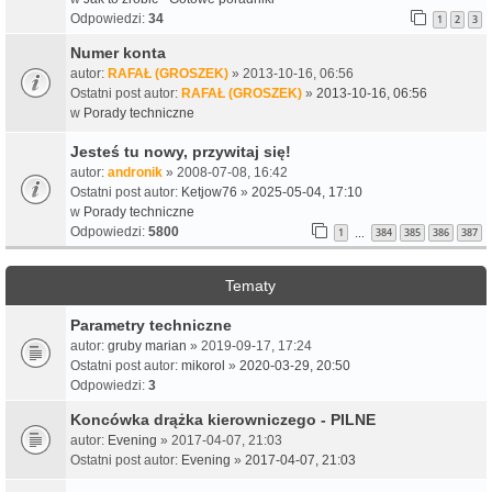
Odpowiedzi:
34
1
2
3
Numer konta
autor:
RAFAŁ (GROSZEK)
» 2013-10-16, 06:56
Ostatni post autor:
RAFAŁ (GROSZEK)
»
2013-10-16, 06:56
w
Porady techniczne
Jesteś tu nowy, przywitaj się!
autor:
andronik
» 2008-07-08, 16:42
Ostatni post autor:
Ketjow76
»
2025-05-04, 17:10
w
Porady techniczne
Odpowiedzi:
5800
1
384
385
386
387
…
Tematy
Parametry techniczne
autor:
gruby marian
» 2019-09-17, 17:24
Ostatni post autor:
mikorol
»
2020-03-29, 20:50
Odpowiedzi:
3
Koncówka drążka kierowniczego - PILNE
autor:
Evening
» 2017-04-07, 21:03
Ostatni post autor:
Evening
»
2017-04-07, 21:03