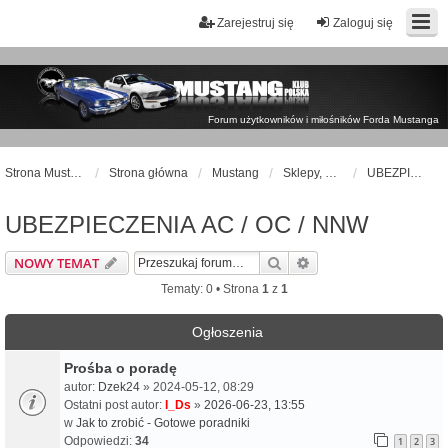
Zarejestruj się
Zaloguj się
Forum użytkowników i miłośników Forda Mustanga
Strona Mustangklub.pl
Strona główna
Mustang
Sklepy, warsztaty, UBEZPIECZENIA
UBEZPIECZENIA AC / OC / NNW
UBEZPIECZENIA AC / OC / NNW
Szukaj
Wyszukiwanie zaawa
NOWY TEMAT
Tematy: 0 • Strona
1
z
1
Ogłoszenia
Prośba o poradę
autor:
Dzek24
» 2024-05-12, 08:29
Ostatni post autor:
I_Ds
»
2026-06-23, 13:55
w
Jak to zrobić - Gotowe poradniki
Odpowiedzi:
34
1
2
3