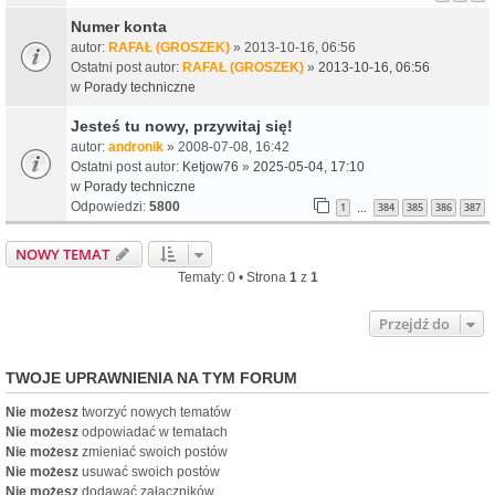
Numer konta
autor:
RAFAŁ (GROSZEK)
» 2013-10-16, 06:56
Ostatni post autor:
RAFAŁ (GROSZEK)
»
2013-10-16, 06:56
w
Porady techniczne
Jesteś tu nowy, przywitaj się!
autor:
andronik
» 2008-07-08, 16:42
Ostatni post autor:
Ketjow76
»
2025-05-04, 17:10
w
Porady techniczne
Odpowiedzi:
5800
1
384
385
386
387
…
NOWY TEMAT
Tematy: 0 • Strona
1
z
1
Przejdź do
TWOJE UPRAWNIENIA NA TYM FORUM
Nie możesz
tworzyć nowych tematów
Nie możesz
odpowiadać w tematach
Nie możesz
zmieniać swoich postów
Nie możesz
usuwać swoich postów
Nie możesz
dodawać załączników