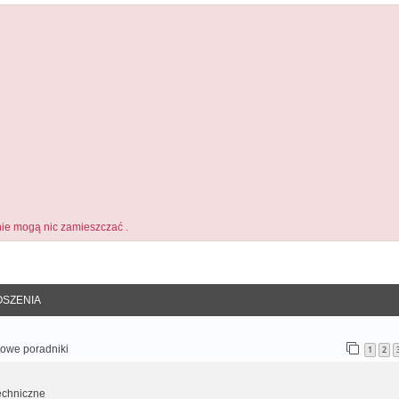
ie mogą nic zamieszczać .
anie zaawansowane
SZENIA
otowe poradniki
1
2
echniczne