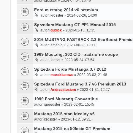
autor:
krosster
» 2024-04-04, 15:49
Ford mustang 2014 v6 premium
autor:
krosster
» 2024-02-26, 14:00
Sprzedam Mustang GT PP1 Manual 2015
autor:
dudick
» 2024-01-15, 11:35
2016 MUSTANG FASTBACK 2.3 EcoBoost Premiu
autor:
artjablo
» 2023-06-23, 03:00
1969 Mustang, 302 CID - zadziorne coupe
autor:
fomfer
» 2023-05-24, 07:54
Sprzedam Forda Mustanga 3.7 2012
autor:
mareklusowo
» 2022-03-03, 21:48
Sprzedam Ford Mustang 3.7 v6 Premium 2013
autor:
Andrzej.tosiem
» 2023-01-31, 12:27
1999 Ford Mustang Convertible
autor:
speedster
» 2023-02-01, 15:45
Mustang 2015 stan idealny v6
autor:
krosster
» 2023-01-12, 09:21
Mustang 2015 na 50lecie GT Premium