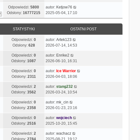
Odpowiedzi:
5800
autor:
Ketjow76
Odsłony:
16777215
2025-05-04, 17:10
7
STATYSTYKI
OSTATNI POST
Odpowiedzi:
0
autor:
Artek123
Odsłony:
628
2026-07-14, 14:53
Odpowiedzi:
0
autor:
Enrike2
Odsłony:
1087
2026-06-10, 16:31
Odpowiedzi:
0
autor:
Ice Warrior
Odsłony:
2311
2026-04-03, 18:06
Odpowiedzi:
2
autor:
stang232
Odsłony:
3562
2026-03-24, 10:54
Odpowiedzi:
0
autor:
mk_cin
Odsłony:
2358
2026-01-23, 23:16
Odpowiedzi:
0
autor:
wojciech
Odsłony:
2516
2025-10-20, 15:45
Odpowiedzi:
2
autor:
wachacz
Odsłony:
2784
2025-08-21, 19:12