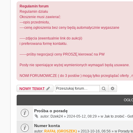
Regulamin forum
Regulamin działu
Ołoszenie musi zawierać:
---opis przedmiotu,
----cenę,ogłoszenia bez ceny będą automatycznie wygaszane
-----zdjęcia (ewentualnie link do aukcji)
i preferowana formę kontaktu.
------próby negocjacji ceny PROSZĘ kierować na PW
Posty nie speniające wyżej wymienionych wymagań będą usuwane.
NOWI FORUMOWICZE ( do 3 postów ) mogą tylko przeglądać oferty , n
Szukaj
Wyszukiw
NOWY TEMAT
OGŁO
Prośba o poradę
autor:
Dzek24
» 2024-05-12, 08:29 » w
Jak to zrobić - G
Numer konta
autor:
RAFAŁ (GROSZEK)
» 2013-10-16, 06:56 » w
Porady t