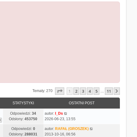
Strona
1
z
11
1
2
3
4
5
11
Następn
Tematy: 270
…
STATYSTYKI
OSTATNI POST
Odpowiedzi:
34
autor:
I_Ds
Odsłony:
453750
2026-06-23, 13:55
3
Odpowiedzi:
0
autor:
RAFAŁ (GROSZEK)
Odsłony:
288031
2013-10-16, 06:56