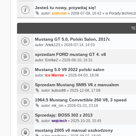
Jesteś tu nowy, przywitaj się!
autor:
andronik
» 2008-07-08, 16:42 » w
Porady technicz
TE
Mustang GT 5.0, Polski Salon, 2017r.
autor:
Artek123
» 2026-07-14, 14:53
sprzedam FORD mustang GT 4. v8
autor:
Enrike2
» 2026-06-10, 16:31
Mustang 5.0 V8 2022 polski salon
autor:
Ice Warrior
» 2026-04-03, 18:06
Sprzedam Mustang SN95 V6 z manualem
autor:
kubus88
» 2025-12-08, 17:08
1964.5 Mustang Convertible 260 V8, 3 speed
autor:
mk_cin
» 2026-01-23, 23:16
Sprzedaję: BOSS 302 z 2013
autor:
wojciech
» 2025-10-20, 15:45
mustang 2005 v6 manual uszkodzony