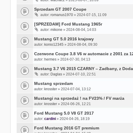
autor:
wachacz
» 2025-08-07, 18:09
Sprzedam GT 2007 Coupe
autor:
romanus1970
» 2024-07-15, 11:09
[SPRZEDAM] Ford Mustang 1965r
autor:
mikone
» 2024-08-04, 14:03
Mustang GT 5.0 2016 krajowy
autor:
konio12345
» 2024-08-04, 09:30
Czerwone Coupe 3.8 V6 w automacie z 2001 za 1
autor:
hermes
» 2024-07-30, 04:13
Mustang 3.7 V6 2015 CZARNY – Zadbany, z Doda
autor:
Daglas
» 2024-07-10, 22:51
Mustang sprzedam
autor:
krosster
» 2024-07-04, 13:12
Mustangi na sprzedaż ! na FV23% / FV marża
autor:
krosster
» 2024-06-26, 12:21
Ford Mustang 5.0 V8 GT 2017
autor:
cardini
» 2024-04-26, 18:19
Ford Mustang 2016 GT premium