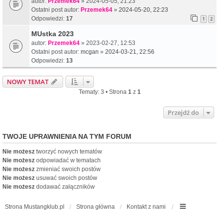
autor:
Przemek64
» 2024-05-05, 21:23
Ostatni post autor:
Przemek64
»
2024-05-20, 22:23
Odpowiedzi:
17
1
2
MUstka 2023
autor:
Przemek64
» 2023-02-27, 12:53
Ostatni post autor:
mcgan
»
2024-03-21, 22:56
Odpowiedzi:
13
NOWY TEMAT
Tematy: 3 • Strona
1
z
1
Przejdź do
TWOJE UPRAWNIENIA NA TYM FORUM
Nie możesz
tworzyć nowych tematów
Nie możesz
odpowiadać w tematach
Nie możesz
zmieniać swoich postów
Nie możesz
usuwać swoich postów
Nie możesz
dodawać załączników
Strona Mustangklub.pl
Strona główna
Kontakt z nami