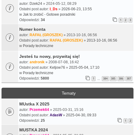
autor:
Dzek24
» 2024-05-12, 08:29
Ostatni post autor:
I_Ds
»
2026-06-23, 13:55
w
Jak to zrobić - Gotowe poradniki
Odpowiedzi:
34
1
2
3
Numer konta
autor:
RAFAŁ (GROSZEK)
» 2013-10-16, 06:56
Ostatni post autor:
RAFAŁ (GROSZEK)
»
2013-10-16, 06:56
w
Porady techniczne
Jesteś tu nowy, przywitaj się!
autor:
andronik
» 2008-07-08, 16:42
Ostatni post autor:
Ketjow76
»
2025-05-04, 17:10
w
Porady techniczne
Odpowiedzi:
5800
1
384
385
386
387
…
Tematy
MUstka X 2025
autor:
Przemek64
» 2025-03-31, 15:16
Ostatni post autor:
AdasW
»
2025-04-30, 09:33
Odpowiedzi:
25
1
2
MUSTKA 2024