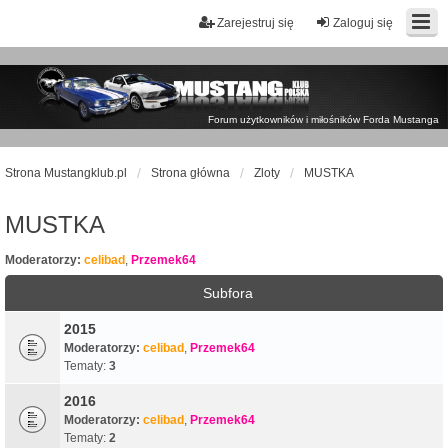
Zarejestruj się
Zaloguj się
Forum użytkowników i miłośników Forda Mustanga
Strona Mustangklub.pl
Strona główna
Zloty
MUSTKA
MUSTKA
Moderatorzy:
celibad
,
Przemek64
Subfora
2015
Moderatorzy:
celibad
,
Przemek64
Tematy:
3
2016
Moderatorzy:
celibad
,
Przemek64
Tematy:
2