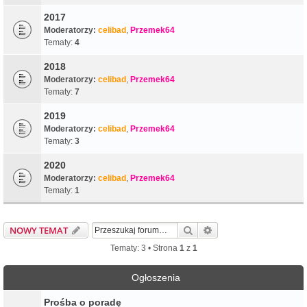
2017
Moderatorzy:
celibad
,
Przemek64
Tematy:
4
2018
Moderatorzy:
celibad
,
Przemek64
Tematy:
7
2019
Moderatorzy:
celibad
,
Przemek64
Tematy:
3
2020
Moderatorzy:
celibad
,
Przemek64
Tematy:
1
Szukaj
Wyszukiwanie zaawa
NOWY TEMAT
Tematy: 3 • Strona
1
z
1
Ogłoszenia
Prośba o poradę