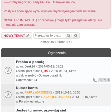
------próby negocjacji ceny PROSZĘ kierować na PW
Posty nie speniające wyżej wymienionych wymagań będą usuwane.
NOWI FORUMOWICZE ( do 3 postów ) mogą tylko przeglądać oferty , nie
mogą nic zamieszczać .
Szukaj
Wyszukiwanie zaawa
NOWY TEMAT
Tematy: 15 • Strona
1
z
1
Ogłoszenia
Prośba o poradę
autor:
Dzek24
» 2024-05-12, 08:29
Ostatni post autor:
I_Ds
»
2026-06-23, 13:55
w
Jak to zrobić - Gotowe poradniki
Odpowiedzi:
34
1
2
3
Numer konta
autor:
RAFAŁ (GROSZEK)
» 2013-10-16, 06:56
Ostatni post autor:
RAFAŁ (GROSZEK)
»
2013-10-16, 06:56
w
Porady techniczne
Jesteś tu nowy, przywitaj się!