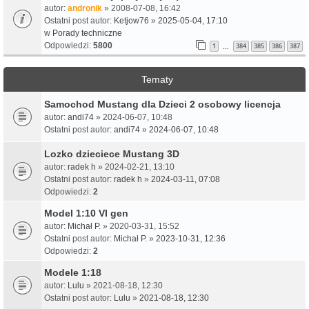
autor:
andronik
» 2008-07-08, 16:42
Ostatni post autor:
Ketjow76
»
2025-05-04, 17:10
w
Porady techniczne
Odpowiedzi:
5800
1
384
385
386
387
…
Tematy
Samochod Mustang dla Dzieci 2 osobowy licencja
autor:
andi74
» 2024-06-07, 10:48
Ostatni post autor:
andi74
»
2024-06-07, 10:48
Lozko dzieciece Mustang 3D
autor:
radek h
» 2024-02-21, 13:10
Ostatni post autor:
radek h
»
2024-03-11, 07:08
Odpowiedzi:
2
Model 1:10 VI gen
autor:
Michał P.
» 2020-03-31, 15:52
Ostatni post autor:
Michał P.
»
2023-10-31, 12:36
Odpowiedzi:
2
Modele 1:18
autor:
Lulu
» 2021-08-18, 12:30
Ostatni post autor:
Lulu
»
2021-08-18, 12:30