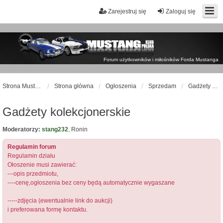
Zarejestruj się
Zaloguj się
Forum użytkowników i miłośników Forda Mustanga
Strona Mustangklub.pl
Strona główna
Ogłoszenia
Sprzedam
Gadżety kolekcjonerskie
Gadżety kolekcjonerskie
Moderatorzy:
stang232
,
Ronin
Regulamin forum
Regulamin działu
Ołoszenie musi zawierać:
---opis przedmiotu,
----cenę,ogłoszenia bez ceny będą automatycznie wygaszane
-----zdjęcia (ewentualnie link do aukcji)
i preferowana formę kontaktu.