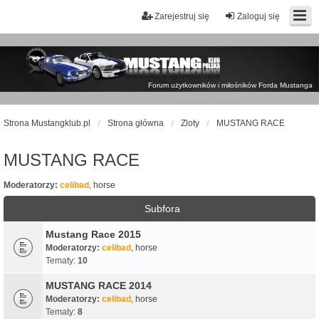
Zarejestruj się
Zaloguj się
Forum użytkowników i miłośników Forda Mustanga
Strona Mustangklub.pl
Strona główna
Zloty
MUSTANG RACE
MUSTANG RACE
Moderatorzy:
celibad
,
horse
Subfora
Mustang Race 2015
Moderatorzy:
celibad
,
horse
Tematy:
10
MUSTANG RACE 2014
Moderatorzy:
celibad
,
horse
Tematy:
8