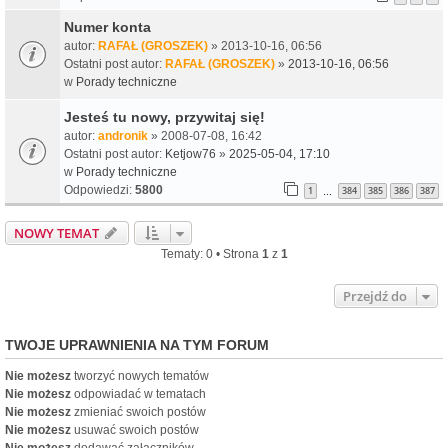
Numer konta
autor:
RAFAŁ (GROSZEK)
» 2013-10-16, 06:56
Ostatni post autor:
RAFAŁ (GROSZEK)
»
2013-10-16, 06:56
w
Porady techniczne
Jesteś tu nowy, przywitaj się!
autor:
andronik
» 2008-07-08, 16:42
Ostatni post autor:
Ketjow76
»
2025-05-04, 17:10
w
Porady techniczne
Odpowiedzi:
5800
1
384
385
386
387
…
NOWY TEMAT
Tematy: 0 • Strona
1
z
1
Przejdź do
TWOJE UPRAWNIENIA NA TYM FORUM
Nie możesz
tworzyć nowych tematów
Nie możesz
odpowiadać w tematach
Nie możesz
zmieniać swoich postów
Nie możesz
usuwać swoich postów
Nie możesz
dodawać załączników