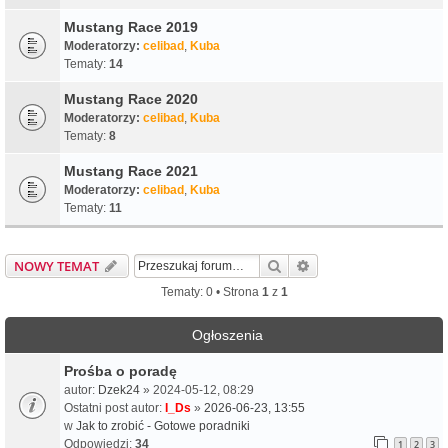
Mustang Race 2019
Moderatorzy:
celibad
,
Kuba
Tematy:
14
Mustang Race 2020
Moderatorzy:
celibad
,
Kuba
Tematy:
8
Mustang Race 2021
Moderatorzy:
celibad
,
Kuba
Tematy:
11
Szukaj
Wyszukiwanie zaawa
NOWY TEMAT
Tematy: 0 • Strona
1
z
1
Ogłoszenia
Prośba o poradę
autor:
Dzek24
» 2024-05-12, 08:29
Ostatni post autor:
I_Ds
»
2026-06-23, 13:55
w
Jak to zrobić - Gotowe poradniki
Odpowiedzi:
34
1
2
3