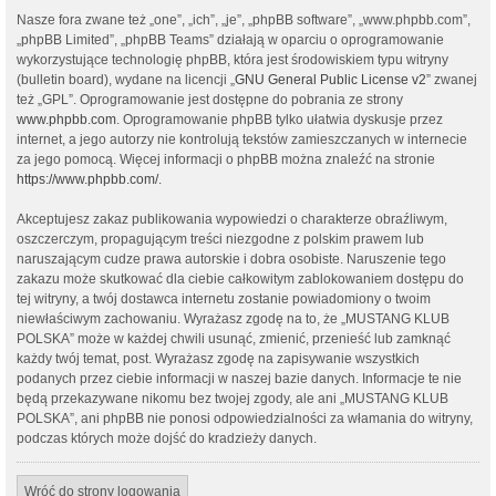
Nasze fora zwane też „one”, „ich”, „je”, „phpBB software”, „www.phpbb.com”,
„phpBB Limited”, „phpBB Teams” działają w oparciu o oprogramowanie
wykorzystujące technologię phpBB, która jest środowiskiem typu witryny
(bulletin board), wydane na licencji „
GNU General Public License v2
” zwanej
też „GPL”. Oprogramowanie jest dostępne do pobrania ze strony
www.phpbb.com
. Oprogramowanie phpBB tylko ułatwia dyskusje przez
internet, a jego autorzy nie kontrolują tekstów zamieszczanych w internecie
za jego pomocą. Więcej informacji o phpBB można znaleźć na stronie
https://www.phpbb.com/
.
Akceptujesz zakaz publikowania wypowiedzi o charakterze obraźliwym,
oszczerczym, propagującym treści niezgodne z polskim prawem lub
naruszającym cudze prawa autorskie i dobra osobiste. Naruszenie tego
zakazu może skutkować dla ciebie całkowitym zablokowaniem dostępu do
tej witryny, a twój dostawca internetu zostanie powiadomiony o twoim
niewłaściwym zachowaniu. Wyrażasz zgodę na to, że „MUSTANG KLUB
POLSKA” może w każdej chwili usunąć, zmienić, przenieść lub zamknąć
każdy twój temat, post. Wyrażasz zgodę na zapisywanie wszystkich
podanych przez ciebie informacji w naszej bazie danych. Informacje te nie
będą przekazywane nikomu bez twojej zgody, ale ani „MUSTANG KLUB
POLSKA”, ani phpBB nie ponosi odpowiedzialności za włamania do witryny,
podczas których może dojść do kradzieży danych.
Wróć do strony logowania