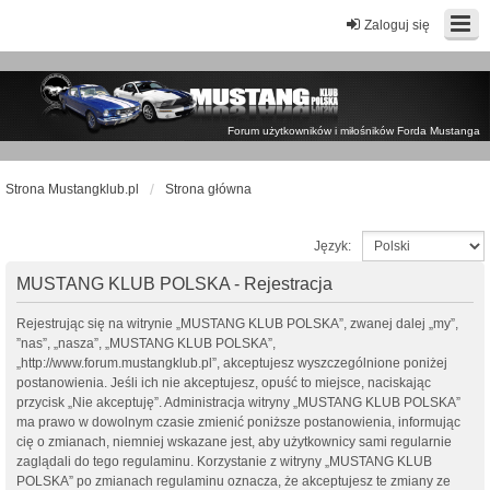
Zaloguj się
Forum użytkowników i miłośników Forda Mustanga
Strona Mustangklub.pl
Strona główna
Język:
MUSTANG KLUB POLSKA - Rejestracja
Rejestrując się na witrynie „MUSTANG KLUB POLSKA”, zwanej dalej „my”,
”nas”, „nasza”, „MUSTANG KLUB POLSKA”,
„http://www.forum.mustangklub.pl”, akceptujesz wyszczególnione poniżej
postanowienia. Jeśli ich nie akceptujesz, opuść to miejsce, naciskając
przycisk „Nie akceptuję”. Administracja witryny „MUSTANG KLUB POLSKA”
ma prawo w dowolnym czasie zmienić poniższe postanowienia, informując
cię o zmianach, niemniej wskazane jest, aby użytkownicy sami regularnie
zaglądali do tego regulaminu. Korzystanie z witryny „MUSTANG KLUB
POLSKA” po zmianach regulaminu oznacza, że akceptujesz te zmiany ze