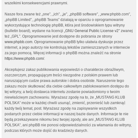
wszelkimi konsekwencjami prawnymi.
Nasze fora zwane też „one”, „ich”, „je”, „phpBB software”, „www.phpbb.com”,
„phpBB Limited”, „phpBB Teams” działają w oparciu o oprogramowanie
wykorzystujące technologię phpBB, która jest środowiskiem typu witryny
(bulletin board), wydane na licencji „
GNU General Public License v2
” zwanej
też „GPL”. Oprogramowanie jest dostępne do pobrania ze strony
www.phpbb.com
. Oprogramowanie phpBB tylko ułatwia dyskusje przez
internet, a jego autorzy nie kontrolują tekstów zamieszczanych w internecie
za jego pomocą. Więcej informacji o phpBB można znaleźć na stronie
https://www.phpbb.com/
.
Akceptujesz zakaz publikowania wypowiedzi o charakterze obraźliwym,
oszczerczym, propagującym treści niezgodne z polskim prawem lub
naruszającym cudze prawa autorskie i dobra osobiste. Naruszenie tego
zakazu może skutkować dla ciebie całkowitym zablokowaniem dostępu do
tej witryny, a twój dostawca internetu zostanie powiadomiony o twoim
niewłaściwym zachowaniu. Wyrażasz zgodę na to, że „MUSTANG KLUB
POLSKA” może w każdej chwili usunąć, zmienić, przenieść lub zamknąć
każdy twój temat, post. Wyrażasz zgodę na zapisywanie wszystkich
podanych przez ciebie informacji w naszej bazie danych. Informacje te nie
będą przekazywane nikomu bez twojej zgody, ale ani „MUSTANG KLUB
POLSKA”, ani phpBB nie ponosi odpowiedzialności za włamania do witryny,
podczas których może dojść do kradzieży danych.