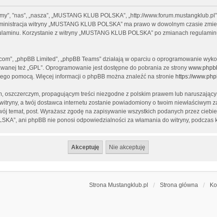
y”, ”nas”, „nasza”, „MUSTANG KLUB POLSKA”, „http://www.forum.mustangklub.pl”, 
. Administracja witryny „MUSTANG KLUB POLSKA” ma prawo w dowolnym czasie zmien
regulaminu. Korzystanie z witryny „MUSTANG KLUB POLSKA” po zmianach regulamin
b.com”, „phpBB Limited”, „phpBB Teams” działają w oparciu o oprogramowanie wykor
zwanej też „GPL”. Oprogramowanie jest dostępne do pobrania ze strony
www.phpb
a jego pomocą. Więcej informacji o phpBB można znaleźć na stronie
https://www.ph
, oszczerczym, propagującym treści niezgodne z polskim prawem lub naruszającym
 witryny, a twój dostawca internetu zostanie powiadomiony o twoim niewłaściw
ój temat, post. Wyrażasz zgodę na zapisywanie wszystkich podanych przez ciebie 
A”, ani phpBB nie ponosi odpowiedzialności za włamania do witryny, podczas k
Strona Mustangklub.pl
Strona główna
Ko