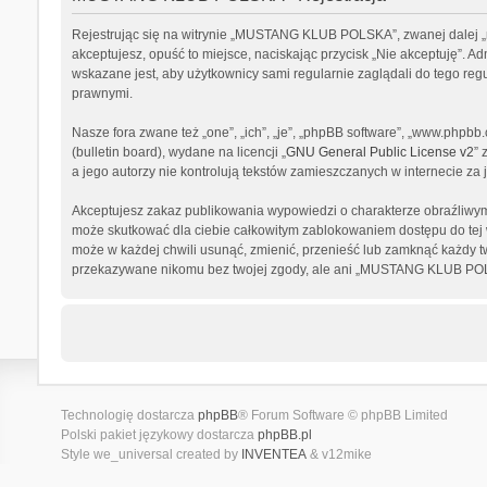
Rejestrując się na witrynie „MUSTANG KLUB POLSKA”, zwanej dalej „m
akceptujesz, opuść to miejsce, naciskając przycisk „Nie akceptuję”
wskazane jest, aby użytkownicy sami regularnie zaglądali do tego 
prawnymi.
Nasze fora zwane też „one”, „ich”, „je”, „phpBB software”, „www.phpb
(bulletin board), wydane na licencji „
GNU General Public License v2
” 
a jego autorzy nie kontrolują tekstów zamieszczanych w internecie z
Akceptujesz zakaz publikowania wypowiedzi o charakterze obraźliwym
może skutkować dla ciebie całkowitym zablokowaniem dostępu do tej
może w każdej chwili usunąć, zmienić, przenieść lub zamknąć każdy tw
przekazywane nikomu bez twojej zgody, ale ani „MUSTANG KLUB POLSK
Technologię dostarcza
phpBB
® Forum Software © phpBB Limited
Polski pakiet językowy dostarcza
phpBB.pl
Style we_universal created by
INVENTEA
& v12mike