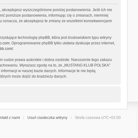
akceptujesz wyszczególnione poniżej postanowienia. Jeśli ich nie
ić poniższe postanowienia, informując cię o zmianach, niemniej
u oznacza, że akceptujesz te zmiany ze wszelkimi konsekwencjami
zystujące technologię phpBB, która jest środowiskiem typu witryny
b.com
. Oprogramowanie phpBB tylko ułatwia dyskusje przez internet,
pbb.com/
.
 cudze prawa autorskie i dobra osobiste. Naruszenie tego zakazu
ym zachowaniu. Wyrażasz zgodę na to, że „MUSTANG KLUB POLSKA”
informacji w naszej bazie danych. Informacje te nie będą
tórych może dojść do kradzieży danych.
ntakt z nami
Usuń ciasteczka witryny
Strefa czasowa
UTC+02:00