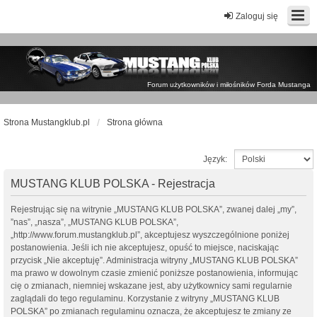
Zaloguj się
Forum użytkowników i miłośników Forda Mustanga
Strona Mustangklub.pl
Strona główna
Język:
MUSTANG KLUB POLSKA - Rejestracja
Rejestrując się na witrynie „MUSTANG KLUB POLSKA”, zwanej dalej „my”,
”nas”, „nasza”, „MUSTANG KLUB POLSKA”,
„http://www.forum.mustangklub.pl”, akceptujesz wyszczególnione poniżej
postanowienia. Jeśli ich nie akceptujesz, opuść to miejsce, naciskając
przycisk „Nie akceptuję”. Administracja witryny „MUSTANG KLUB POLSKA”
ma prawo w dowolnym czasie zmienić poniższe postanowienia, informując
cię o zmianach, niemniej wskazane jest, aby użytkownicy sami regularnie
zaglądali do tego regulaminu. Korzystanie z witryny „MUSTANG KLUB
POLSKA” po zmianach regulaminu oznacza, że akceptujesz te zmiany ze