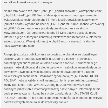
wszelkimi konsekwencjami prawnymi.
Nasze fora zwane też „one”, „ich”, „je”, „phpBB software”, „www.phpbb.com”,
„phpBB Limited”, „phpBB Teams” działają w oparciu o oprogramowanie
wykorzystujące technologię phpBB, która jest środowiskiem typu witryny
(bulletin board), wydane na licencji „
GNU General Public License v2
” zwanej
też „GPL”. Oprogramowanie jest dostępne do pobrania ze strony
www.phpbb.com
. Oprogramowanie phpBB tylko ułatwia dyskusje przez
internet, a jego autorzy nie kontrolują tekstów zamieszczanych w internecie
za jego pomocą. Więcej informacji o phpBB można znaleźć na stronie
https://www.phpbb.com/
.
Akceptujesz zakaz publikowania wypowiedzi o charakterze obraźliwym,
oszczerczym, propagującym treści niezgodne z polskim prawem lub
naruszającym cudze prawa autorskie i dobra osobiste. Naruszenie tego
zakazu może skutkować dla ciebie całkowitym zablokowaniem dostępu do
tej witryny, a twój dostawca internetu zostanie powiadomiony o twoim
niewłaściwym zachowaniu. Wyrażasz zgodę na to, że „MUSTANG KLUB
POLSKA” może w każdej chwili usunąć, zmienić, przenieść lub zamknąć
każdy twój temat, post. Wyrażasz zgodę na zapisywanie wszystkich
podanych przez ciebie informacji w naszej bazie danych. Informacje te nie
będą przekazywane nikomu bez twojej zgody, ale ani „MUSTANG KLUB
POLSKA”, ani phpBB nie ponosi odpowiedzialności za włamania do witryny,
podczas których może dojść do kradzieży danych.