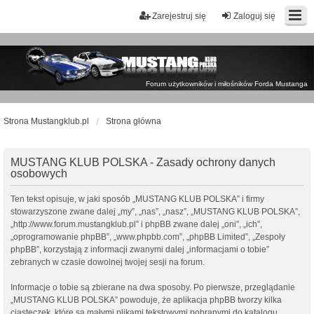
Zarejestruj się
Zaloguj się
Forum użytkowników i miłośników Forda Mustanga
Strona Mustangklub.pl
Strona główna
MUSTANG KLUB POLSKA - Zasady ochrony danych
osobowych
Ten tekst opisuje, w jaki sposób „MUSTANG KLUB POLSKA” i firmy
stowarzyszone zwane dalej „my”, „nas”, „nasz”, „MUSTANG KLUB POLSKA”,
„http://www.forum.mustangklub.pl” i phpBB zwane dalej „oni”, „ich”,
„oprogramowanie phpBB”, „www.phpbb.com”, „phpBB Limited”, „Zespoły
phpBB”, korzystają z informacji zwanymi dalej „informacjami o tobie”
zebranych w czasie dowolnej twojej sesji na forum.
Informacje o tobie są zbierane na dwa sposoby. Po pierwsze, przeglądanie
„MUSTANG KLUB POLSKA” powoduje, że aplikacja phpBB tworzy kilka
ciasteczek, które są małymi plikami tekstowymi pobranymi do katalogu