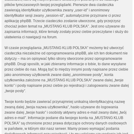
plików tymczasowych twojej przeglądarki. Pierwsze dwa ciasteczka
zawierają identyfikator użytkownika zwany „user-id” i anonimowy
identyfikator sesji zwany „session-id”, automatycznie przyznane ci przez
aplikację phpBB. Trzecie ciasteczko zostanie utworzone, gdy przejrzysz
chociaż jeden temat na „MUSTANG KLUB POLSKA”. Jest ono używane do
zapisania informacji, które tematy zostały przez ciebie przeczytane i służy do
ułatwienia ci nawigacji na forum.
W czasie przeglądania „MUSTANG KLUB POLSKA” możemy też utworzyć
ciasteczka niezależne od oprogramowania phpBB, ale ich ten dokument nie
dotyczy – ma on opisywać tylko strony stworzone przez oprogramowanie
phpBB. Drugi sposób, w jaki zbieramy informacje o tobie, to dane wysyłane
przez ciebie do nas. Mogą być to między innymi posty napisane przez ciebie
jako anonimowy użytkownik zwane dalej „anonimowe posty”, konta
użytkownika założone na „MUSTANG KLUB POLSKA” zwane dalej „twoje
konto” i posty napisane przez ciebie po rejestracji i zalogowaniu zwane dalej
„twoje posty”.
Twoje konto będzie zawierać przynajmniej unikalną identyfikacyjną nazwę
zwaną dalej „twoja nazwa użytkownika”, hasło używane do logowania
zwane dalej „twoje hasło” i osobisty aktywny adres e-mail zwany dalej „twój
adres e-mail”. Informacje podane dla twojego konta na „MUSTANG KLUB
POLSKA” są chronione przez prawa dotyczące ochrony danych osobowych
w państwie, w którym stoi nasz serwer. Mamy prawo wymagać podania
dodatkowych informacji przy rejestracji, i to my ustalamy czy podanie ich jest