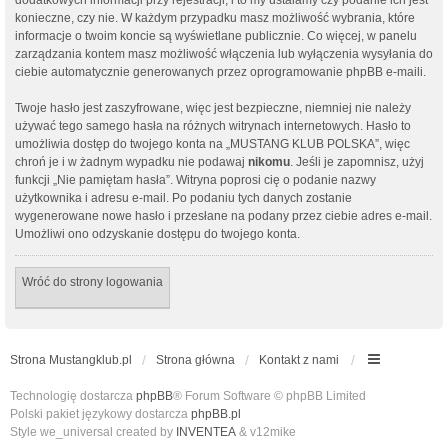
konieczne, czy nie. W każdym przypadku masz możliwość wybrania, które
informacje o twoim koncie są wyświetlane publicznie. Co więcej, w panelu
zarządzania kontem masz możliwość włączenia lub wyłączenia wysyłania do
ciebie automatycznie generowanych przez oprogramowanie phpBB e-maili.
Twoje hasło jest zaszyfrowane, więc jest bezpieczne, niemniej nie należy
używać tego samego hasła na różnych witrynach internetowych. Hasło to
umożliwia dostęp do twojego konta na „MUSTANG KLUB POLSKA”, więc
chroń je i w żadnym wypadku nie podawaj
nikomu
. Jeśli je zapomnisz, użyj
funkcji „Nie pamiętam hasła”. Witryna poprosi cię o podanie nazwy
użytkownika i adresu e-mail. Po podaniu tych danych zostanie
wygenerowane nowe hasło i przesłane na podany przez ciebie adres e-mail.
Umożliwi ono odzyskanie dostępu do twojego konta.
Wróć do strony logowania
Strona Mustangklub.pl
Strona główna
Kontakt z nami
Technologię dostarcza
phpBB
® Forum Software © phpBB Limited
Polski pakiet językowy dostarcza
phpBB.pl
Style we_universal created by
INVENTEA
& v12mike