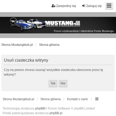
Zarejestruj się
Zaloguj się
Forum użytkowników i miłośników Forda Mustanga
Strona Mustangklub.pl
Strona główna
Usuń ciasteczka witryny
Czy na pewno chcesz usunąć wszystkie ciasteczka utworzone przez tę
witrynę?
Strona Mustangklub.pl
Strona główna
Kontakt z nami
Technologię dostarcza
phpBB
® Forum Software © phpBB Limited
Polski pakiet językowy dostarcza
phpBB.pl