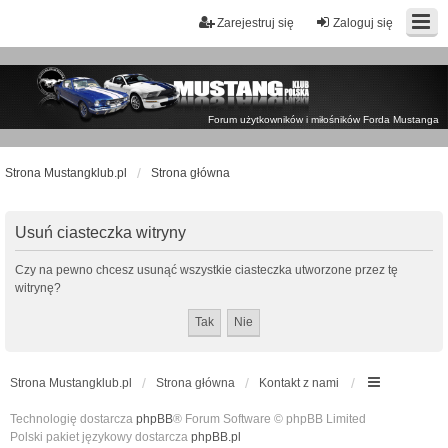
Zarejestruj się
Zaloguj się
Forum użytkowników i miłośników Forda Mustanga
Strona Mustangklub.pl
Strona główna
Usuń ciasteczka witryny
Czy na pewno chcesz usunąć wszystkie ciasteczka utworzone przez tę
witrynę?
Strona Mustangklub.pl
Strona główna
Kontakt z nami
Technologię dostarcza
phpBB
® Forum Software © phpBB Limited
Polski pakiet językowy dostarcza
phpBB.pl