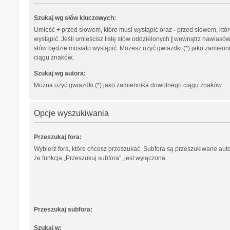
Szukaj wg słów kluczowych:
Umieść
+
przed słowem, które musi wystąpić oraz
-
przed słowem, któr
wystąpić. Jeśli umieścisz listę słów oddzielonych
|
wewnątrz nawiasów, 
słów będzie musiało wystąpić. Możesz użyć gwiazdki (*) jako zamien
ciągu znaków.
Szukaj wg autora:
Można użyć gwiazdki (*) jako zamiennika dowolnego ciągu znaków.
Opcje wyszukiwania
Przeszukaj fora:
Wybierz fora, które chcesz przeszukać. Subfora są przeszukiwane aut
że funkcja „Przeszukuj subfora”, jest wyłączona.
Przeszukaj subfora:
Szukaj w: