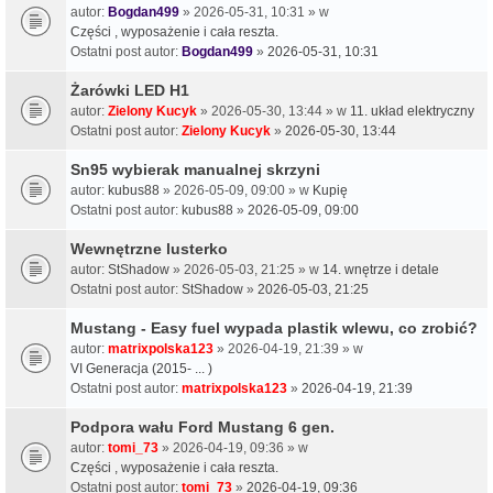
autor:
Bogdan499
» 2026-05-31, 10:31 » w
Części , wyposażenie i cała reszta.
Ostatni post autor:
Bogdan499
»
2026-05-31, 10:31
Żarówki LED H1
autor:
Zielony Kucyk
» 2026-05-30, 13:44 » w
11. układ elektryczny
Ostatni post autor:
Zielony Kucyk
»
2026-05-30, 13:44
Sn95 wybierak manualnej skrzyni
autor:
kubus88
» 2026-05-09, 09:00 » w
Kupię
Ostatni post autor:
kubus88
»
2026-05-09, 09:00
Wewnętrzne lusterko
autor:
StShadow
» 2026-05-03, 21:25 » w
14. wnętrze i detale
Ostatni post autor:
StShadow
»
2026-05-03, 21:25
Mustang - Easy fuel wypada plastik wlewu, co zrobić?
autor:
matrixpolska123
» 2026-04-19, 21:39 » w
VI Generacja (2015- ... )
Ostatni post autor:
matrixpolska123
»
2026-04-19, 21:39
Podpora wału Ford Mustang 6 gen.
autor:
tomi_73
» 2026-04-19, 09:36 » w
Części , wyposażenie i cała reszta.
Ostatni post autor:
tomi_73
»
2026-04-19, 09:36