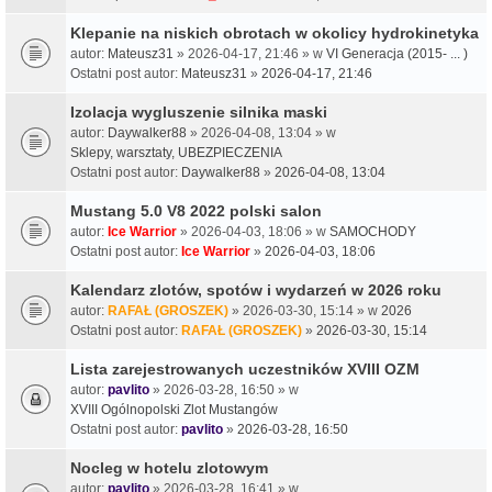
Klepanie na niskich obrotach w okolicy hydrokinetyka
autor:
Mateusz31
» 2026-04-17, 21:46 » w
VI Generacja (2015- ... )
Ostatni post autor:
Mateusz31
»
2026-04-17, 21:46
Izolacja wygluszenie silnika maski
autor:
Daywalker88
» 2026-04-08, 13:04 » w
Sklepy, warsztaty, UBEZPIECZENIA
Ostatni post autor:
Daywalker88
»
2026-04-08, 13:04
Mustang 5.0 V8 2022 polski salon
autor:
Ice Warrior
» 2026-04-03, 18:06 » w
SAMOCHODY
Ostatni post autor:
Ice Warrior
»
2026-04-03, 18:06
Kalendarz zlotów, spotów i wydarzeń w 2026 roku
autor:
RAFAŁ (GROSZEK)
» 2026-03-30, 15:14 » w
2026
Ostatni post autor:
RAFAŁ (GROSZEK)
»
2026-03-30, 15:14
Lista zarejestrowanych uczestników XVIII OZM
autor:
pavlito
» 2026-03-28, 16:50 » w
XVIII Ogólnopolski Zlot Mustangów
Ostatni post autor:
pavlito
»
2026-03-28, 16:50
Nocleg w hotelu zlotowym
autor:
pavlito
» 2026-03-28, 16:41 » w