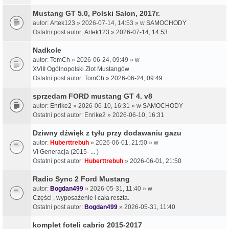
Mustang GT 5.0, Polski Salon, 2017r.
autor:
Artek123
» 2026-07-14, 14:53 » w
SAMOCHODY
Ostatni post autor:
Artek123
»
2026-07-14, 14:53
Nadkole
autor:
TomCh
» 2026-06-24, 09:49 » w
XVIII Ogólnopolski Zlot Mustangów
Ostatni post autor:
TomCh
»
2026-06-24, 09:49
sprzedam FORD mustang GT 4. v8
autor:
Enrike2
» 2026-06-10, 16:31 » w
SAMOCHODY
Ostatni post autor:
Enrike2
»
2026-06-10, 16:31
Dziwny dźwięk z tyłu przy dodawaniu gazu
autor:
Huberttrebuh
» 2026-06-01, 21:50 » w
VI Generacja (2015- ... )
Ostatni post autor:
Huberttrebuh
»
2026-06-01, 21:50
Radio Sync 2 Ford Mustang
autor:
Bogdan499
» 2026-05-31, 11:40 » w
Części , wyposażenie i cała reszta.
Ostatni post autor:
Bogdan499
»
2026-05-31, 11:40
komplet foteli cabrio 2015-2017