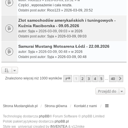
Części , wyposażenie i cała reszta.
Ostatni post autor:
Rico123
»
2026-03-09, 20:52
Zlot samochodów amerykańskich i tuningowych -
Kuźnia Raciborska - 09.05.2026
autor:
Syja
» 2026-03-09, 09:03 » w
2026
Ostatni post autor:
Syja
»
2026-03-09, 09:03
Samurai Mustang Motoarena Łódź - 22.08.2026
autor:
Syja
» 2026-03-09, 00:48 » w
2026
Ostatni post autor:
Syja
»
2026-03-09, 00:48
Strona
1
z
40
1
2
3
4
5
40
N
Znaleziono więcej niż 1000 wyników
…
Przejdź do
Strona Mustangklub.pl
Strona główna
Kontakt z nami
Technologię dostarcza
phpBB
® Forum Software © phpBB Limited
Polski pakiet językowy dostarcza
phpBB.pl
Style we_universal created by
INVENTEA
& v12mike