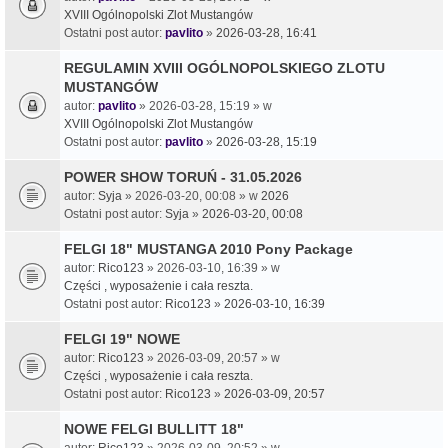
XVIII Ogólnopolski Zlot Mustangów
Ostatni post autor:
pavlito
»
2026-03-28, 16:41
REGULAMIN XVIII OGÓLNOPOLSKIEGO ZLOTU
MUSTANGÓW
autor:
pavlito
» 2026-03-28, 15:19 » w
XVIII Ogólnopolski Zlot Mustangów
Ostatni post autor:
pavlito
»
2026-03-28, 15:19
POWER SHOW TORUŃ - 31.05.2026
autor:
Syja
» 2026-03-20, 00:08 » w
2026
Ostatni post autor:
Syja
»
2026-03-20, 00:08
FELGI 18" MUSTANGA 2010 Pony Package
autor:
Rico123
» 2026-03-10, 16:39 » w
Części , wyposażenie i cała reszta.
Ostatni post autor:
Rico123
»
2026-03-10, 16:39
FELGI 19" NOWE
autor:
Rico123
» 2026-03-09, 20:57 » w
Części , wyposażenie i cała reszta.
Ostatni post autor:
Rico123
»
2026-03-09, 20:57
NOWE FELGI BULLITT 18"
autor:
Rico123
» 2026-03-09, 20:52 » w