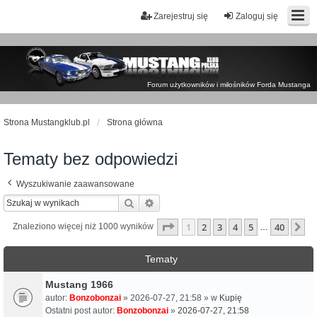
Zarejestruj się
Zaloguj się
Forum użytkowników i miłośników Forda Mustanga
Strona Mustangklub.pl
Strona główna
Tematy bez odpowiedzi
Wyszukiwanie zaawansowane
Szukaj
Wyszukiwanie zaawansowane
Strona
1
z
40
1
2
3
4
5
40
N
Znaleziono więcej niż 1000 wyników
…
Tematy
Mustang 1966
autor:
Bonzobonzai
» 2026-07-27, 21:58 » w
Kupię
Ostatni post autor:
Bonzobonzai
»
2026-07-27, 21:58