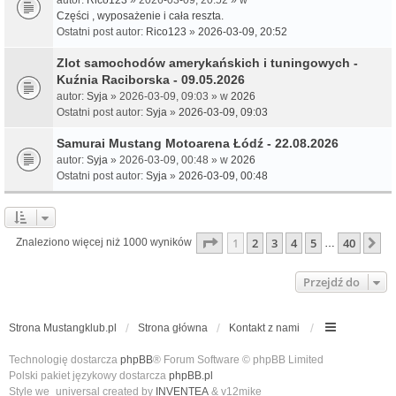
Części , wyposażenie i cała reszta.
Ostatni post autor:
Rico123
»
2026-03-09, 20:52
Zlot samochodów amerykańskich i tuningowych -
Kuźnia Raciborska - 09.05.2026
autor:
Syja
» 2026-03-09, 09:03 » w
2026
Ostatni post autor:
Syja
»
2026-03-09, 09:03
Samurai Mustang Motoarena Łódź - 22.08.2026
autor:
Syja
» 2026-03-09, 00:48 » w
2026
Ostatni post autor:
Syja
»
2026-03-09, 00:48
Strona
1
z
40
1
2
3
4
5
40
N
Znaleziono więcej niż 1000 wyników
…
Przejdź do
Strona Mustangklub.pl
Strona główna
Kontakt z nami
Technologię dostarcza
phpBB
® Forum Software © phpBB Limited
Polski pakiet językowy dostarcza
phpBB.pl
Style we_universal created by
INVENTEA
& v12mike