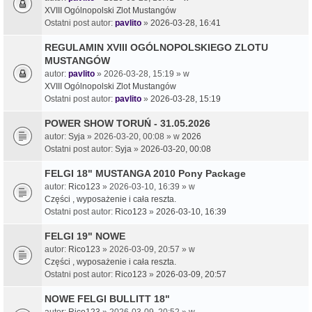
XVIII Ogólnopolski Zlot Mustangów
Ostatni post autor:
pavlito
»
2026-03-28, 16:41
REGULAMIN XVIII OGÓLNOPOLSKIEGO ZLOTU
MUSTANGÓW
autor:
pavlito
» 2026-03-28, 15:19 » w
XVIII Ogólnopolski Zlot Mustangów
Ostatni post autor:
pavlito
»
2026-03-28, 15:19
POWER SHOW TORUŃ - 31.05.2026
autor:
Syja
» 2026-03-20, 00:08 » w
2026
Ostatni post autor:
Syja
»
2026-03-20, 00:08
FELGI 18" MUSTANGA 2010 Pony Package
autor:
Rico123
» 2026-03-10, 16:39 » w
Części , wyposażenie i cała reszta.
Ostatni post autor:
Rico123
»
2026-03-10, 16:39
FELGI 19" NOWE
autor:
Rico123
» 2026-03-09, 20:57 » w
Części , wyposażenie i cała reszta.
Ostatni post autor:
Rico123
»
2026-03-09, 20:57
NOWE FELGI BULLITT 18"
autor:
Rico123
» 2026-03-09, 20:52 » w