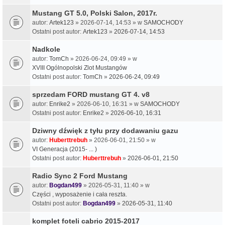
Mustang GT 5.0, Polski Salon, 2017r.
autor:
Artek123
» 2026-07-14, 14:53 » w
SAMOCHODY
Ostatni post autor:
Artek123
»
2026-07-14, 14:53
Nadkole
autor:
TomCh
» 2026-06-24, 09:49 » w
XVIII Ogólnopolski Zlot Mustangów
Ostatni post autor:
TomCh
»
2026-06-24, 09:49
sprzedam FORD mustang GT 4. v8
autor:
Enrike2
» 2026-06-10, 16:31 » w
SAMOCHODY
Ostatni post autor:
Enrike2
»
2026-06-10, 16:31
Dziwny dźwięk z tyłu przy dodawaniu gazu
autor:
Huberttrebuh
» 2026-06-01, 21:50 » w
VI Generacja (2015- ... )
Ostatni post autor:
Huberttrebuh
»
2026-06-01, 21:50
Radio Sync 2 Ford Mustang
autor:
Bogdan499
» 2026-05-31, 11:40 » w
Części , wyposażenie i cała reszta.
Ostatni post autor:
Bogdan499
»
2026-05-31, 11:40
komplet foteli cabrio 2015-2017