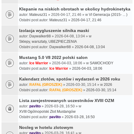
Klepanie na niskich obrotach w okolicy hydrokinetyka
autor:
Mateusz31
» 2026-04-17, 21:46 » w
VI Generacja (2015- ... )
Ostatni post autor:
Mateusz31
»
2026-04-17, 21:46
Izolacja wygluszenie silnika maski
autor:
Daywalker88
» 2026-04-08, 13:04 » w
Sklepy, warsztaty, UBEZPIECZENIA
Ostatni post autor:
Daywalker88
»
2026-04-08, 13:04
Mustang 5.0 V8 2022 polski salon
autor:
Ice Warrior
» 2026-04-03, 18:06 » w
SAMOCHODY
Ostatni post autor:
Ice Warrior
»
2026-04-03, 18:06
Kalendarz zlotów, spotów i wydarzeń w 2026 roku
autor:
RAFAŁ (GROSZEK)
» 2026-03-30, 15:14 » w
2026
Ostatni post autor:
RAFAŁ (GROSZEK)
»
2026-03-30, 15:14
Lista zarejestrowanych uczestników XVIII OZM
autor:
pavlito
» 2026-03-28, 16:50 » w
XVIII Ogólnopolski Zlot Mustangów
Ostatni post autor:
pavlito
»
2026-03-28, 16:50
Nocleg w hotelu zlotowym
autor:
pavlito
» 2026-03-28, 16:41 » w