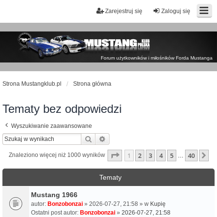
Zarejestruj się
Zaloguj się
Forum użytkowników i miłośników Forda Mustanga
Strona Mustangklub.pl
Strona główna
Tematy bez odpowiedzi
Wyszukiwanie zaawansowane
Szukaj
Wyszukiwanie zaawansowane
Strona
1
z
40
1
2
3
4
5
40
N
Znaleziono więcej niż 1000 wyników
…
Tematy
Mustang 1966
autor:
Bonzobonzai
» 2026-07-27, 21:58 » w
Kupię
Ostatni post autor:
Bonzobonzai
»
2026-07-27, 21:58