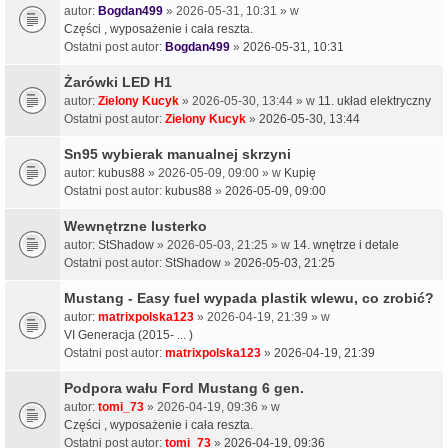
autor:
Bogdan499
» 2026-05-31, 10:31 » w
Części , wyposażenie i cała reszta.
Ostatni post autor:
Bogdan499
»
2026-05-31, 10:31
Żarówki LED H1
autor:
Zielony Kucyk
» 2026-05-30, 13:44 » w
11. układ elektryczny
Ostatni post autor:
Zielony Kucyk
»
2026-05-30, 13:44
Sn95 wybierak manualnej skrzyni
autor:
kubus88
» 2026-05-09, 09:00 » w
Kupię
Ostatni post autor:
kubus88
»
2026-05-09, 09:00
Wewnętrzne lusterko
autor:
StShadow
» 2026-05-03, 21:25 » w
14. wnętrze i detale
Ostatni post autor:
StShadow
»
2026-05-03, 21:25
Mustang - Easy fuel wypada plastik wlewu, co zrobić?
autor:
matrixpolska123
» 2026-04-19, 21:39 » w
VI Generacja (2015- ... )
Ostatni post autor:
matrixpolska123
»
2026-04-19, 21:39
Podpora wału Ford Mustang 6 gen.
autor:
tomi_73
» 2026-04-19, 09:36 » w
Części , wyposażenie i cała reszta.
Ostatni post autor:
tomi_73
»
2026-04-19, 09:36