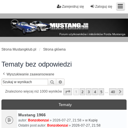
Zarejestruj się
Zaloguj się
Forum użytkowników i miłośników Forda Mustanga
Strona Mustangklub.pl
Strona główna
Tematy bez odpowiedzi
Wyszukiwanie zaawansowane
Szukaj
Wyszukiwanie zaawansowane
Strona
1
z
40
1
2
3
4
5
40
N
Znaleziono więcej niż 1000 wyników
…
Tematy
Mustang 1966
autor:
Bonzobonzai
» 2026-07-27, 21:58 » w
Kupię
Ostatni post autor:
Bonzobonzai
»
2026-07-27, 21:58