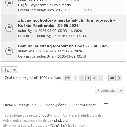
Części , wyposażenie i cała reszta.
Ostatni post autor:
Rico123
»
2026-03-09, 20:52
Zlot samochodów amerykańskich i tuningowych -
Kuźnia Raciborska - 09.05.2026
autor:
Syja
» 2026-03-09, 09:03 » w
2026
Ostatni post autor:
Syja
»
2026-03-09, 09:03
Samurai Mustang Motoarena Łódź - 22.08.2026
autor:
Syja
» 2026-03-09, 00:48 » w
2026
Ostatni post autor:
Syja
»
2026-03-09, 00:48
Strona
1
z
40
1
2
3
4
5
40
N
Znaleziono więcej niż 1000 wyników
…
Przejdź do
Strona Mustangklub.pl
Strona główna
Kontakt z nami
Technologię dostarcza
phpBB
® Forum Software © phpBB Limited
Polski pakiet językowy dostarcza
phpBB.pl
Style we_universal created by
INVENTEA
& v12mike