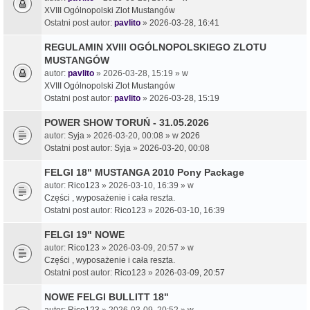
XVIII Ogólnopolski Zlot Mustangów
Ostatni post autor:
pavlito
»
2026-03-28, 16:41
REGULAMIN XVIII OGÓLNOPOLSKIEGO ZLOTU
MUSTANGÓW
autor:
pavlito
» 2026-03-28, 15:19 » w
XVIII Ogólnopolski Zlot Mustangów
Ostatni post autor:
pavlito
»
2026-03-28, 15:19
POWER SHOW TORUŃ - 31.05.2026
autor:
Syja
» 2026-03-20, 00:08 » w
2026
Ostatni post autor:
Syja
»
2026-03-20, 00:08
FELGI 18" MUSTANGA 2010 Pony Package
autor:
Rico123
» 2026-03-10, 16:39 » w
Części , wyposażenie i cała reszta.
Ostatni post autor:
Rico123
»
2026-03-10, 16:39
FELGI 19" NOWE
autor:
Rico123
» 2026-03-09, 20:57 » w
Części , wyposażenie i cała reszta.
Ostatni post autor:
Rico123
»
2026-03-09, 20:57
NOWE FELGI BULLITT 18"
autor:
Rico123
» 2026-03-09, 20:52 » w