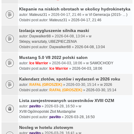
Klepanie na niskich obrotach w okolicy hydrokinetyka
autor:
Mateusz31
» 2026-04-17, 21:46 » w
VI Generacja (2015- ... )
Ostatni post autor:
Mateusz31
»
2026-04-17, 21:46
Izolacja wygluszenie silnika maski
autor:
Daywalker88
» 2026-04-08, 13:04 » w
Sklepy, warsztaty, UBEZPIECZENIA
Ostatni post autor:
Daywalker88
»
2026-04-08, 13:04
Mustang 5.0 V8 2022 polski salon
autor:
Ice Warrior
» 2026-04-03, 18:06 » w
SAMOCHODY
Ostatni post autor:
Ice Warrior
»
2026-04-03, 18:06
Kalendarz zlotów, spotów i wydarzeń w 2026 roku
autor:
RAFAŁ (GROSZEK)
» 2026-03-30, 15:14 » w
2026
Ostatni post autor:
RAFAŁ (GROSZEK)
»
2026-03-30, 15:14
Lista zarejestrowanych uczestników XVIII OZM
autor:
pavlito
» 2026-03-28, 16:50 » w
XVIII Ogólnopolski Zlot Mustangów
Ostatni post autor:
pavlito
»
2026-03-28, 16:50
Nocleg w hotelu zlotowym
autor:
pavlito
» 2026-03-28, 16:41 » w