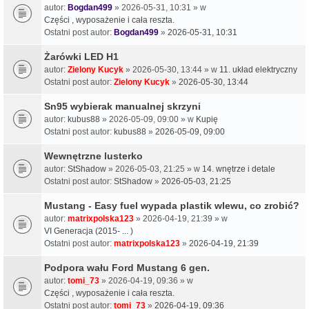
autor:
Bogdan499
» 2026-05-31, 10:31 » w
Części , wyposażenie i cała reszta.
Ostatni post autor:
Bogdan499
»
2026-05-31, 10:31
Żarówki LED H1
autor:
Zielony Kucyk
» 2026-05-30, 13:44 » w
11. układ elektryczny
Ostatni post autor:
Zielony Kucyk
»
2026-05-30, 13:44
Sn95 wybierak manualnej skrzyni
autor:
kubus88
» 2026-05-09, 09:00 » w
Kupię
Ostatni post autor:
kubus88
»
2026-05-09, 09:00
Wewnętrzne lusterko
autor:
StShadow
» 2026-05-03, 21:25 » w
14. wnętrze i detale
Ostatni post autor:
StShadow
»
2026-05-03, 21:25
Mustang - Easy fuel wypada plastik wlewu, co zrobić?
autor:
matrixpolska123
» 2026-04-19, 21:39 » w
VI Generacja (2015- ... )
Ostatni post autor:
matrixpolska123
»
2026-04-19, 21:39
Podpora wału Ford Mustang 6 gen.
autor:
tomi_73
» 2026-04-19, 09:36 » w
Części , wyposażenie i cała reszta.
Ostatni post autor:
tomi_73
»
2026-04-19, 09:36