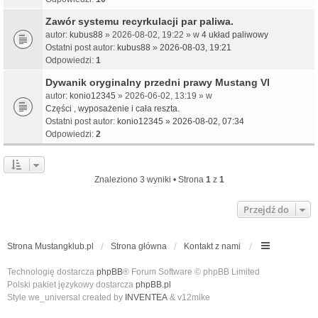
Zawór systemu recyrkulacji par paliwa.
autor:
kubus88
» 2026-08-02, 19:22 » w
4 układ paliwowy
Ostatni post autor:
kubus88
»
2026-08-03, 19:21
Odpowiedzi:
1
Dywanik oryginalny przedni prawy Mustang VI
autor:
konio12345
» 2026-06-02, 13:19 » w
Części , wyposażenie i cała reszta.
Ostatni post autor:
konio12345
»
2026-08-02, 07:34
Odpowiedzi:
2
Znaleziono 3 wyniki • Strona
1
z
1
Przejdź do
Strona Mustangklub.pl
Strona główna
Kontakt z nami
Technologię dostarcza
phpBB
® Forum Software © phpBB Limited
Polski pakiet językowy dostarcza
phpBB.pl
Style we_universal created by
INVENTEA
& v12mike