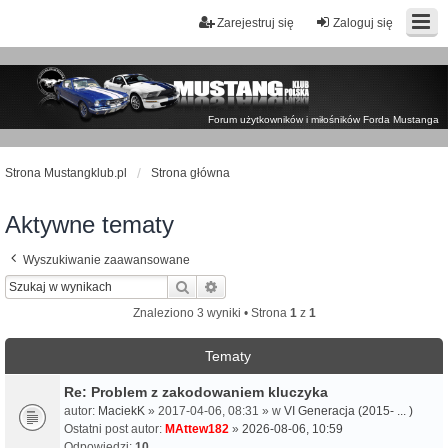
Zarejestruj się
Zaloguj się
Forum użytkowników i miłośników Forda Mustanga
Strona Mustangklub.pl
Strona główna
Aktywne tematy
Wyszukiwanie zaawansowane
Szukaj
Wyszukiwanie zaawansowane
Znaleziono 3 wyniki • Strona
1
z
1
Tematy
Re: Problem z zakodowaniem kluczyka
autor:
MaciekK
» 2017-04-06, 08:31 » w
VI Generacja (2015- ... )
Ostatni post autor:
MAttew182
»
2026-08-06, 10:59
Odpowiedzi:
10