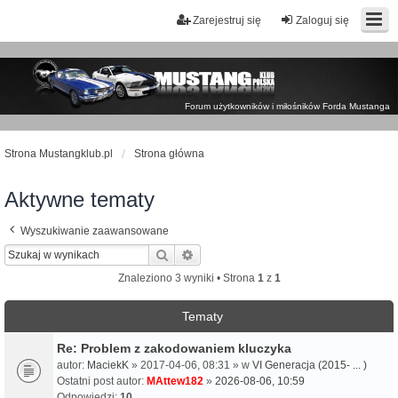
Zarejestruj się
Zaloguj się
Forum użytkowników i miłośników Forda Mustanga
Strona Mustangklub.pl
Strona główna
Aktywne tematy
Wyszukiwanie zaawansowane
Szukaj
Wyszukiwanie zaawansowane
Znaleziono 3 wyniki • Strona
1
z
1
Tematy
Re: Problem z zakodowaniem kluczyka
autor:
MaciekK
» 2017-04-06, 08:31 » w
VI Generacja (2015- ... )
Ostatni post autor:
MAttew182
»
2026-08-06, 10:59
Odpowiedzi:
10