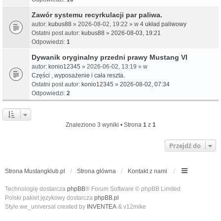
Zawór systemu recyrkulacji par paliwa.
autor:
kubus88
» 2026-08-02, 19:22 » w
4 układ paliwowy
Ostatni post autor:
kubus88
»
2026-08-03, 19:21
Odpowiedzi:
1
Dywanik oryginalny przedni prawy Mustang VI
autor:
konio12345
» 2026-06-02, 13:19 » w
Części , wyposażenie i cała reszta.
Ostatni post autor:
konio12345
»
2026-08-02, 07:34
Odpowiedzi:
2
Znaleziono 3 wyniki • Strona
1
z
1
Przejdź do
Strona Mustangklub.pl
Strona główna
Kontakt z nami
Technologię dostarcza
phpBB
® Forum Software © phpBB Limited
Polski pakiet językowy dostarcza
phpBB.pl
Style we_universal created by
INVENTEA
& v12mike