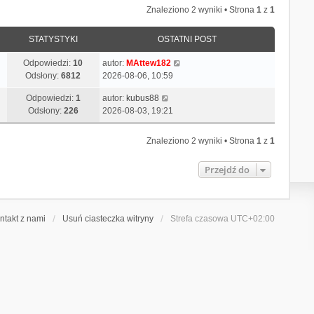
Znaleziono 2 wyniki • Strona
1
z
1
STATYSTYKI
OSTATNI POST
Odpowiedzi:
10
autor:
MAttew182
Odsłony:
6812
2026-08-06, 10:59
Odpowiedzi:
1
autor:
kubus88
Odsłony:
226
2026-08-03, 19:21
Znaleziono 2 wyniki • Strona
1
z
1
Przejdź do
ntakt z nami
Usuń ciasteczka witryny
Strefa czasowa
UTC+02:00