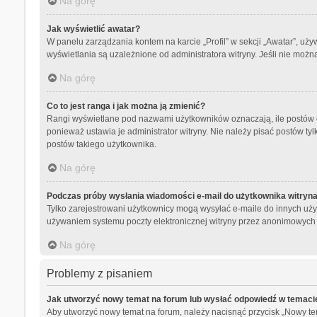
Na górę
Jak wyświetlić awatar?
W panelu zarządzania kontem na karcie „Profil” w sekcji „Awatar”, uży
wyświetlania są uzależnione od administratora witryny. Jeśli nie możn
Na górę
Co to jest ranga i jak można ją zmienić?
Rangi wyświetlane pod nazwami użytkowników oznaczają, ile postów da
ponieważ ustawia je administrator witryny. Nie należy pisać postów tylk
postów takiego użytkownika.
Na górę
Podczas próby wysłania wiadomości e-mail do użytkownika witryna
Tylko zarejestrowani użytkownicy mogą wysyłać e-maile do innych użyt
używaniem systemu poczty elektronicznej witryny przez anonimowych
Na górę
Problemy z pisaniem
Jak utworzyć nowy temat na forum lub wysłać odpowiedź w temaci
Aby utworzyć nowy temat na forum, należy nacisnąć przycisk „Nowy t