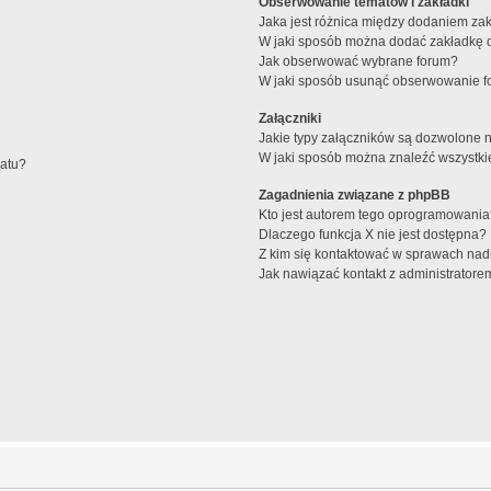
Obserwowanie tematów i zakładki
Jaka jest różnica między dodaniem z
W jaki sposób można dodać zakładkę 
Jak obserwować wybrane forum?
W jaki sposób usunąć obserwowanie f
Załączniki
Jakie typy załączników są dozwolone na
W jaki sposób można znaleźć wszystki
matu?
Zagadnienia związane z phpBB
Kto jest autorem tego oprogramowani
Dlaczego funkcja X nie jest dostępna?
Z kim się kontaktować w sprawach nad
Jak nawiązać kontakt z administratore