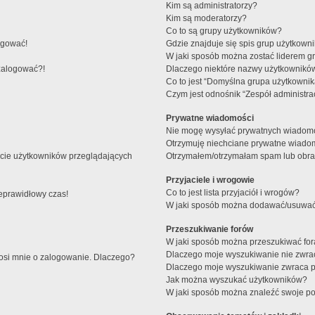
Kim są administratorzy?
Kim są moderatorzy?
Co to są grupy użytkowników?
ogować!
Gdzie znajduje się spis grup użytkown
W jaki sposób można zostać liderem g
 zalogować?!
Dlaczego niektóre nazwy użytkowników
Co to jest “Domyślna grupa użytkownik
Czym jest odnośnik “Zespół administra
Prywatne wiadomości
Nie mogę wysyłać prywatnych wiadomo
Otrzymuję niechciane prywatne wiado
ście użytkowników przeglądających
Otrzymałem/otrzymałam spam lub obraźl
Przyjaciele i wrogowie
Co to jest lista przyjaciół i wrogów?
ieprawidłowy czas!
W jaki sposób można dodawać/usuwać u
Przeszukiwanie forów
W jaki sposób można przeszukiwać fo
Dlaczego moje wyszukiwanie nie zwr
rosi mnie o zalogowanie. Dlaczego?
Dlaczego moje wyszukiwanie zwraca p
Jak można wyszukać użytkowników?
W jaki sposób można znaleźć swoje pos