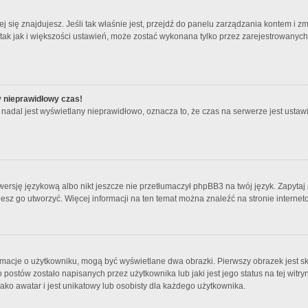
órej się znajdujesz. Jeśli tak właśnie jest, przejdź do panelu zarządzania kontem i
 tak jak i większości ustawień, może zostać wykonana tylko przez zarejestrowanyc
y nieprawidłowy czas!
nadal jest wyświetlany nieprawidłowo, oznacza to, że czas na serwerze jest ustawi
ersję językową albo nikt jeszcze nie przetłumaczył phpBB3 na twój język. Zapytaj 
bujesz go utworzyć. Więcej informacji na ten temat można znaleźć na stronie intern
rmacje o użytkowniku, mogą być wyświetlane dwa obrazki. Pierwszy obrazek jest s
ostów zostało napisanych przez użytkownika lub jaki jest jego status na tej witry
ko awatar i jest unikatowy lub osobisty dla każdego użytkownika.