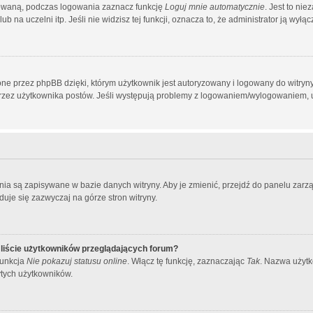
owaną, podczas logowania zaznacz funkcję
Loguj mnie automatycznie
. Jest to ni
 na uczelni itp. Jeśli nie widzisz tej funkcji, oznacza to, że administrator ją wyłącz
ne przez phpBB dzięki, którym użytkownik jest autoryzowany i logowany do witryny.
h przez użytkownika postów. Jeśli występują problemy z logowaniem/wylogowaniem,
ienia są zapisywane w bazie danych witryny. Aby je zmienić, przejdź do panelu z
duje się zazwyczaj na górze stron witryny.
liście użytkowników przeglądających forum?
funkcja
Nie pokazuj statusu online
. Włącz tę funkcję, zaznaczając
Tak
. Nazwa użytk
ytych użytkowników.