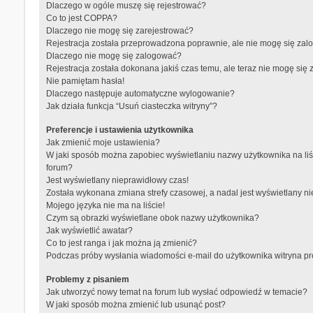
Dlaczego w ogóle muszę się rejestrować?
Co to jest COPPA?
Dlaczego nie mogę się zarejestrować?
Rejestracja została przeprowadzona poprawnie, ale nie mogę się zal
Dlaczego nie mogę się zalogować?
Rejestracja została dokonana jakiś czas temu, ale teraz nie mogę się
Nie pamiętam hasła!
Dlaczego następuje automatyczne wylogowanie?
Jak działa funkcja “Usuń ciasteczka witryny”?
Preferencje i ustawienia użytkownika
Jak zmienić moje ustawienia?
W jaki sposób można zapobiec wyświetlaniu nazwy użytkownika na li
forum?
Jest wyświetlany nieprawidłowy czas!
Została wykonana zmiana strefy czasowej, a nadal jest wyświetlany n
Mojego języka nie ma na liście!
Czym są obrazki wyświetlane obok nazwy użytkownika?
Jak wyświetlić awatar?
Co to jest ranga i jak można ją zmienić?
Podczas próby wysłania wiadomości e-mail do użytkownika witryna p
Problemy z pisaniem
Jak utworzyć nowy temat na forum lub wysłać odpowiedź w temacie?
W jaki sposób można zmienić lub usunąć post?