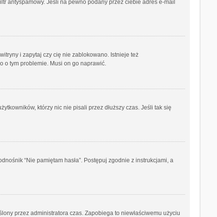
iltr antyspamowy. Jeśli na pewno podany przez ciebie adres e-mail
ryny i zapytaj czy cię nie zablokowano. Istnieje też
go o tym problemie. Musi on go naprawić.
kowników, którzy nic nie pisali przez dłuższy czas. Jeśli tak się
dnośnik “Nie pamiętam hasła”. Postępuj zgodnie z instrukcjami, a
kreślony przez administratora czas. Zapobiega to niewłaściwemu użyciu