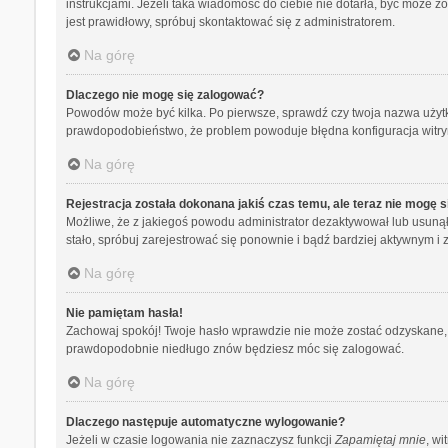
instrukcjami. Jeżeli taka wiadomość do ciebie nie dotarła, być może 
jest prawidłowy, spróbuj skontaktować się z administratorem.
Na górę
Dlaczego nie mogę się zalogować?
Powodów może być kilka. Po pierwsze, sprawdź czy twoja nazwa użytkown
prawdopodobieństwo, że problem powoduje błędna konfiguracja witryny,
Na górę
Rejestracja została dokonana jakiś czas temu, ale teraz nie mogę 
Możliwe, że z jakiegoś powodu administrator dezaktywował lub usunął tw
stało, spróbuj zarejestrować się ponownie i bądź bardziej aktywnym
Na górę
Nie pamiętam hasła!
Zachowaj spokój! Twoje hasło wprawdzie nie może zostać odzyskane, a
prawdopodobnie niedługo znów będziesz móc się zalogować.
Na górę
Dlaczego następuje automatyczne wylogowanie?
Jeżeli w czasie logowania nie zaznaczysz funkcji
Zapamiętaj mnie
, wi