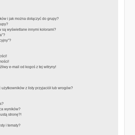
ików i jak można dołączyć do grupy?
rupy?
 są wyświetlane innymi kolorami?
a”?
cyjny”?
ści!
mości!
iwy e-mail od kogoś z tej witryny!
żytkowników z listy przyjaciół lub wrogów?
ra?
aca wyników?
ustą stronę?!
ty i tematy?