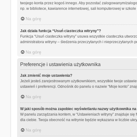
twojego konta przez kogoś innego. Aby pozostać zalogowanym/zalog
np. w bibliotece, kawiarence internetowej, sali komputerowej w szkole lub
Na górę
Jak działa funkcja “Usuń ciasteczka witryny”?
Funkcja “Usuń ciasteczka witryny” usuwa wszystkie ciasteczka utworzo
administratora witryny – śledzenia przeczytanych i nieprzeczytanyc
Na górę
Preferencje i ustawienia użytkownika
Jak zmienić moje ustawienia?
Jeżeli jesteś zarejestrowanym użytkownikiem, wszystkie twoje ustaw
ustawień i preferencji. Odnośnik do panelu o nazwie “Moje konto” znaj
Na górę
W jaki sposób można zapobiec wyświetlaniu nazwy użytkownika na 
W panelu zarządzania kontem, w “Ustawieniach witryny” znajduje się 
dla ciebie. Twoja obecność na witrynie będzie wykazana w liczbie ukr
Na górę