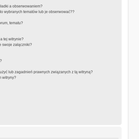
akładki a obserwowaniem?
do wybranych tematów lub je obserwować??
orum, tematu?
 tej witrynie?
e swoje załączniki?
a?
użyć lub zagadnień prawnych związanych z tą witryną?
m witryny?