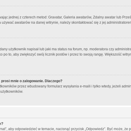
wając jednej z czterech metod: Gravatar, Galeria awatarów, Zdalny awatar lub Prze
a używać awatarów na danej witrynie, należy skontaktować się z jej administratore
ny użytkownik napisał lub jaki ma status na forum, np. moderatora czy administr
o po to, aby zwiększyć swój licznik postów i przez to swoją rangę. Większość witryn 
 prosi mnie o zalogowanie. Dlaczego?
kowników przez wbudowany formularz wysyłania e-maili i tylko wtedy, jeżeli admin
 użytkowników.
e?
emat”, aby odpowiedzieć w temacie, nacisnąć przycisk „Odpowiedz”. Być może, że 