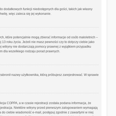
 do dodatkowych funkcji niedostępnych dla gości, takich jak własny
wilę, więc zaleca się jej wykonanie.
ch, które potencjalnie mogą zbierać informacje od osób małoletnich –
3 roku życia. Jeżeli nie masz pewności czy to dotyczy ciebie jako
tej witryny nie dostarczają pomocy prawnej z wyjątkiem przypadku
ym dla wszelkiego rodzaju porad prawnych.
b zabronił nazwy użytkownika, którą próbujesz zarejestrować. W sprawie
cja COPPA, a w czasie rejestracji została podana informacja, że
 rejestracja. Niektóre witryny przed pierwszym zalogowaniem wymagają
ana do ciebie wiadomość e-mail, postępuj zgodnie z zawartymi w niej