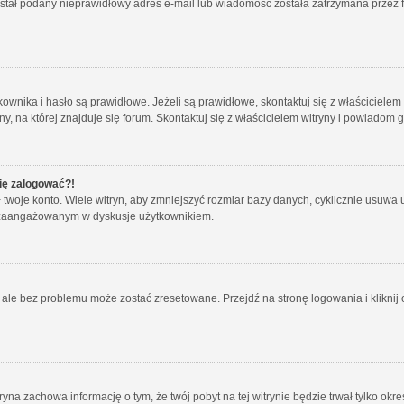
został podany nieprawidłowy adres e-mail lub wiadomość została zatrzymana przez f
ika i hasło są prawidłowe. Jeżeli są prawidłowe, skontaktuj się z właścicielem wit
 na której znajduje się forum. Skontaktuj się z właścicielem witryny i powiadom 
się zalogować?!
oje konto. Wiele witryn, aby zmniejszyć rozmiar bazy danych, cyklicznie usuwa użyt
 i zaangażowanym w dyskusje użytkownikiem.
le bez problemu może zostać zresetowane. Przejdź na stronę logowania i kliknij o
tryna zachowa informację o tym, że twój pobyt na tej witrynie będzie trwał tylko o