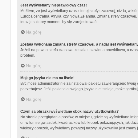
Jest wyświetlany nieprawidłowy czas!
Możliwe, że jest wyświetlany czas z innej strefy czasowej, niż ta, w kt
Europa centralna, Afryka, czy Nowa Zelandia. Zmiana strefy czasowej,
teraz jest dobry moment, by się zarejestrować.
Na górę
Została wykonana zmiana strefy czasowej, a nadal jest wyświetlan
Jeżeli na pewno strefa czasowa została ustawiona prawidłowo, a czas 
problem.
Na górę
Mojego języka nie ma na liście!
Być może administrator nie zainstalował pakietu zawierającego twoją w
potrzebujesz. Jeśli pakiet dla twojego języka nie istnieje, może spró
Na górę
Czym są obrazki wyświetlane obok nazwy użytkownika?
Na stronie przeglądania postów, w miejscu, gdzie są wyświetlane info
on w formie gwiazdek, kwadracików lub kropek pokazujących, jak dużo p
większy obrazek, wyświetlany powyżej nazwy użytkownika jest znany ja