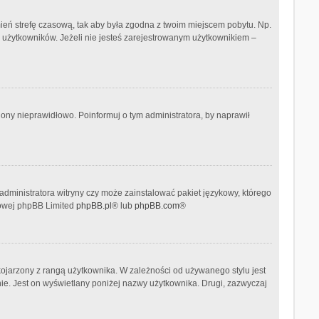
 zmień strefę czasową, tak aby była zgodna z twoim miejscem pobytu. Np.
h użytkowników. Jeżeli nie jesteś zarejestrowanym użytkownikiem –
ony nieprawidłowo. Poinformuj o tym administratora, by naprawił
administratora witryny czy może zainstalować pakiet językowy, którego
etowej phpBB Limited
phpBB.pl
® lub
phpBB.com
®
kojarzony z rangą użytkownika. W zależności od używanego stylu jest
nie. Jest on wyświetlany poniżej nazwy użytkownika. Drugi, zazwyczaj