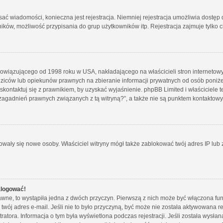
isać wiadomości, konieczna jest rejestracja. Niemniej rejestracja umożliwia dostęp
ków, możliwość przypisania do grup użytkowników itp. Rejestracja zajmuje tylko ch
bowiązującego od 1998 roku w USA, nakładającego na właścicieli stron internetowy
iców lub opiekunów prawnych na zbieranie informacji prywatnych od osób poniżej 1
skontaktuj się z prawnikiem, by uzyskać wyjaśnienie. phpBB Limited i właściciele 
zagadnień prawnych związanych z tą witryną?”, a także nie są punktem kontaktow
strowały się nowe osoby. Właściciel witryny mógł także zablokować twój adres IP lu
alogować!
wne, to wystąpiła jedna z dwóch przyczyn. Pierwszą z nich może być włączona funk
twój adres e-mail. Jeśli nie to było przyczyną, być może nie została aktywowana
tratora. Informacja o tym była wyświetlona podczas rejestracji. Jeśli została wysł