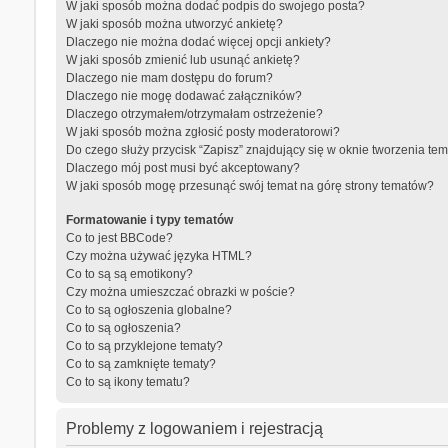
W jaki sposób można dodać podpis do swojego posta?
W jaki sposób można utworzyć ankietę?
Dlaczego nie można dodać więcej opcji ankiety?
W jaki sposób zmienić lub usunąć ankietę?
Dlaczego nie mam dostępu do forum?
Dlaczego nie mogę dodawać załączników?
Dlaczego otrzymałem/otrzymałam ostrzeżenie?
W jaki sposób można zgłosić posty moderatorowi?
Do czego służy przycisk “Zapisz” znajdujący się w oknie tworzenia te
Dlaczego mój post musi być akceptowany?
W jaki sposób mogę przesunąć swój temat na górę strony tematów?
Formatowanie i typy tematów
Co to jest BBCode?
Czy można używać języka HTML?
Co to są są emotikony?
Czy można umieszczać obrazki w poście?
Co to są ogłoszenia globalne?
Co to są ogłoszenia?
Co to są przyklejone tematy?
Co to są zamknięte tematy?
Co to są ikony tematu?
Problemy z logowaniem i rejestracją