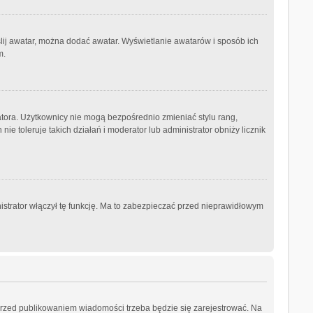
ślij awatar, można dodać awatar. Wyświetlanie awatarów i sposób ich
m.
atora. Użytkownicy nie mogą bezpośrednio zmieniać stylu rang,
nie toleruje takich działań i moderator lub administrator obniży licznik
istrator włączył tę funkcję. Ma to zabezpieczać przed nieprawidłowym
przed publikowaniem wiadomości trzeba będzie się zarejestrować. Na