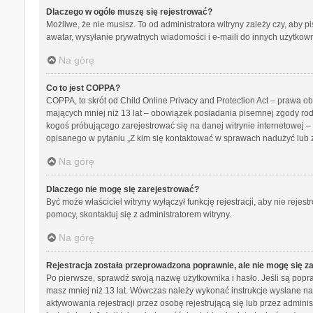
Dlaczego w ogóle muszę się rejestrować?
Możliwe, że nie musisz. To od administratora witryny zależy czy, aby p
awatar, wysyłanie prywatnych wiadomości i e-maili do innych użytkowni
Na górę
Co to jest COPPA?
COPPA, to skrót od Child Online Privacy and Protection Act – prawa o
mających mniej niż 13 lat – obowiązek posiadania pisemnej zgody rodz
kogoś próbującego zarejestrować się na danej witrynie internetowej – 
opisanego w pytaniu „Z kim się kontaktować w sprawach nadużyć lub 
Na górę
Dlaczego nie mogę się zarejestrować?
Być może właściciel witryny wyłączył funkcję rejestracji, aby nie reje
pomocy, skontaktuj się z administratorem witryny.
Na górę
Rejestracja została przeprowadzona poprawnie, ale nie mogę się z
Po pierwsze, sprawdź swoją nazwę użytkownika i hasło. Jeśli są popra
masz mniej niż 13 lat. Wówczas należy wykonać instrukcje wysłane na 
aktywowania rejestracji przez osobę rejestrującą się lub przez adminis