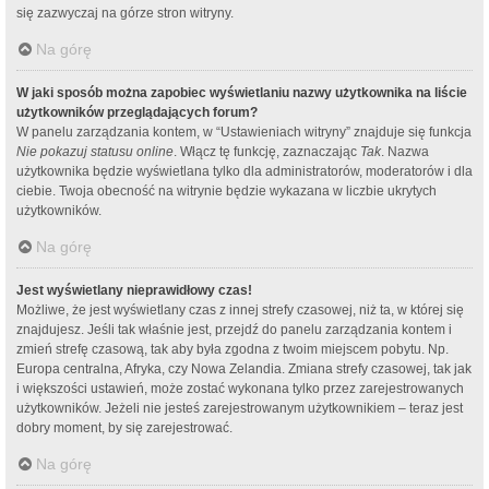
się zazwyczaj na górze stron witryny.
Na górę
W jaki sposób można zapobiec wyświetlaniu nazwy użytkownika na liście
użytkowników przeglądających forum?
W panelu zarządzania kontem, w “Ustawieniach witryny” znajduje się funkcja
Nie pokazuj statusu online
. Włącz tę funkcję, zaznaczając
Tak
. Nazwa
użytkownika będzie wyświetlana tylko dla administratorów, moderatorów i dla
ciebie. Twoja obecność na witrynie będzie wykazana w liczbie ukrytych
użytkowników.
Na górę
Jest wyświetlany nieprawidłowy czas!
Możliwe, że jest wyświetlany czas z innej strefy czasowej, niż ta, w której się
znajdujesz. Jeśli tak właśnie jest, przejdź do panelu zarządzania kontem i
zmień strefę czasową, tak aby była zgodna z twoim miejscem pobytu. Np.
Europa centralna, Afryka, czy Nowa Zelandia. Zmiana strefy czasowej, tak jak
i większości ustawień, może zostać wykonana tylko przez zarejestrowanych
użytkowników. Jeżeli nie jesteś zarejestrowanym użytkownikiem – teraz jest
dobry moment, by się zarejestrować.
Na górę