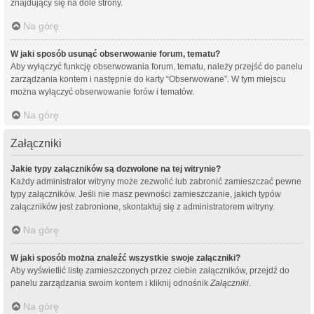
znajdujący się na dole strony.
Na górę
W jaki sposób usunąć obserwowanie forum, tematu?
Aby wyłączyć funkcję obserwowania forum, tematu, należy przejść do panelu
zarządzania kontem i następnie do karty “Obserwowane”. W tym miejscu
można wyłączyć obserwowanie forów i tematów.
Na górę
Załączniki
Jakie typy załączników są dozwolone na tej witrynie?
Każdy administrator witryny może zezwolić lub zabronić zamieszczać pewne
typy załączników. Jeśli nie masz pewności zamieszczanie, jakich typów
załączników jest zabronione, skontaktuj się z administratorem witryny.
Na górę
W jaki sposób można znaleźć wszystkie swoje załączniki?
Aby wyświetlić listę zamieszczonych przez ciebie załączników, przejdź do
panelu zarządzania swoim kontem i kliknij odnośnik
Załączniki
.
Na górę