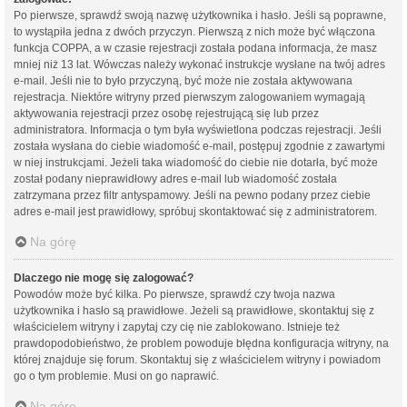
Po pierwsze, sprawdź swoją nazwę użytkownika i hasło. Jeśli są poprawne,
to wystąpiła jedna z dwóch przyczyn. Pierwszą z nich może być włączona
funkcja COPPA, a w czasie rejestracji została podana informacja, że masz
mniej niż 13 lat. Wówczas należy wykonać instrukcje wysłane na twój adres
e-mail. Jeśli nie to było przyczyną, być może nie została aktywowana
rejestracja. Niektóre witryny przed pierwszym zalogowaniem wymagają
aktywowania rejestracji przez osobę rejestrującą się lub przez
administratora. Informacja o tym była wyświetlona podczas rejestracji. Jeśli
została wysłana do ciebie wiadomość e-mail, postępuj zgodnie z zawartymi
w niej instrukcjami. Jeżeli taka wiadomość do ciebie nie dotarła, być może
został podany nieprawidłowy adres e-mail lub wiadomość została
zatrzymana przez filtr antyspamowy. Jeśli na pewno podany przez ciebie
adres e-mail jest prawidłowy, spróbuj skontaktować się z administratorem.
Na górę
Dlaczego nie mogę się zalogować?
Powodów może być kilka. Po pierwsze, sprawdź czy twoja nazwa
użytkownika i hasło są prawidłowe. Jeżeli są prawidłowe, skontaktuj się z
właścicielem witryny i zapytaj czy cię nie zablokowano. Istnieje też
prawdopodobieństwo, że problem powoduje błędna konfiguracja witryny, na
której znajduje się forum. Skontaktuj się z właścicielem witryny i powiadom
go o tym problemie. Musi on go naprawić.
Na górę