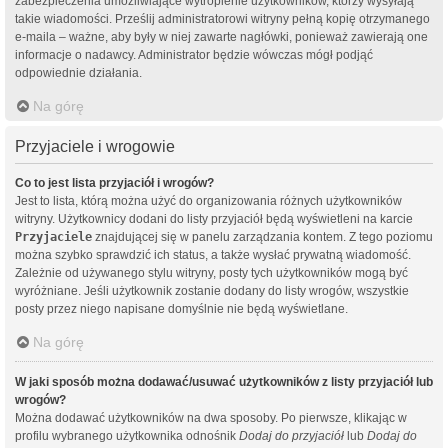
zabezpieczenia umożliwiające wytropienie użytkowników, którzy wysyłają
takie wiadomości. Prześlij administratorowi witryny pełną kopię otrzymanego
e-maila – ważne, aby były w niej zawarte nagłówki, ponieważ zawierają one
informacje o nadawcy. Administrator będzie wówczas mógł podjąć
odpowiednie działania.
Na górę
Przyjaciele i wrogowie
Co to jest lista przyjaciół i wrogów?
Jest to lista, którą można użyć do organizowania różnych użytkowników
witryny. Użytkownicy dodani do listy przyjaciół będą wyświetleni na karcie
Przyjaciele
znajdującej się w panelu zarządzania kontem. Z tego poziomu
można szybko sprawdzić ich status, a także wysłać prywatną wiadomość.
Zależnie od używanego stylu witryny, posty tych użytkowników mogą być
wyróżniane. Jeśli użytkownik zostanie dodany do listy wrogów, wszystkie
posty przez niego napisane domyślnie nie będą wyświetlane.
Na górę
W jaki sposób można dodawać/usuwać użytkowników z listy przyjaciół lub
wrogów?
Można dodawać użytkowników na dwa sposoby. Po pierwsze, klikając w
profilu wybranego użytkownika odnośnik
Dodaj do przyjaciół
lub
Dodaj do