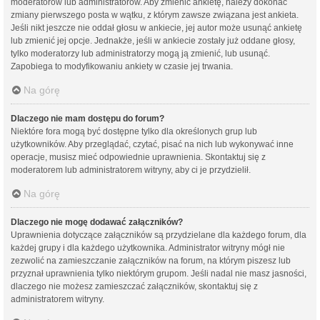
moderatorów lub administratorów. Aby zmienić ankietę, należy dokonać
zmiany pierwszego posta w wątku, z którym zawsze związana jest ankieta.
Jeśli nikt jeszcze nie oddał głosu w ankiecie, jej autor może usunąć ankietę
lub zmienić jej opcje. Jednakże, jeśli w ankiecie zostały już oddane głosy,
tylko moderatorzy lub administratorzy mogą ją zmienić, lub usunąć.
Zapobiega to modyfikowaniu ankiety w czasie jej trwania.
Na górę
Dlaczego nie mam dostępu do forum?
Niektóre fora mogą być dostępne tylko dla określonych grup lub
użytkowników. Aby przeglądać, czytać, pisać na nich lub wykonywać inne
operacje, musisz mieć odpowiednie uprawnienia. Skontaktuj się z
moderatorem lub administratorem witryny, aby ci je przydzielił.
Na górę
Dlaczego nie mogę dodawać załączników?
Uprawnienia dotyczące załączników są przydzielane dla każdego forum, dla
każdej grupy i dla każdego użytkownika. Administrator witryny mógł nie
zezwolić na zamieszczanie załączników na forum, na którym piszesz lub
przyznał uprawnienia tylko niektórym grupom. Jeśli nadal nie masz jasności,
dlaczego nie możesz zamieszczać załączników, skontaktuj się z
administratorem witryny.