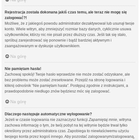
Rejestracja została dokonana jakiś czas temu, ale teraz nie mogę się
zalogować?!
Możliwe, że z jakiegoś powodu administrator dezaktywował lub usunął twoje
konto. Wiele witryn, aby zmniejszyć rozmiar bazy danych, cyklicznie usuwa
użytkowników, którzy nic nie pisali przez dłuższy czas. Jeśli tak się stało,
spróbuj zarejestrować się ponownie i bądź bardziej aktywnym i
zaangażowanym w dyskusje użytkownikiem.
Na górę
Nie pamiętam hasła!
Zachowaj spokój! Twoje hasło wprawdzie nie może zostać odzyskane, ale
bez problemu może zostać zresetowane. Przejdź na stronę logowania i
kliknij odnośnik “Nie pamiętam hasła”. Postępuj zgodnie z instrukcjami, a
prawdopodobnie niedługo znów będziesz móc się zalogować.
Na górę
Dlaczego następuje automatyczne wylogowanie?
Jeżeli w czasie logowania nie zaznaczysz funkcji
Zapamiętaj mnie
, witryna
zachowa informację o tym, że twój pobyt na tej witrynie będzie trwał tylko
określony przez administratora czas. Zapobiega to niewłaściwemu użyciu
twojego konta przez kogoś innego. Aby pozostać zalogowanym/zalogowaną,