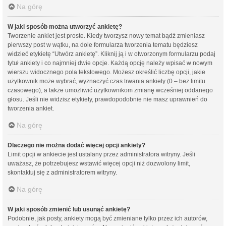
Na górę
W jaki sposób można utworzyć ankietę?
Tworzenie ankiet jest proste. Kiedy tworzysz nowy temat bądź zmieniasz
pierwszy post w wątku, na dole formularza tworzenia tematu będziesz
widzieć etykietę “Utwórz ankietę”. Kliknij ją i w otworzonym formularzu podaj
tytuł ankiety i co najmniej dwie opcje. Każdą opcję należy wpisać w nowym
wierszu widocznego pola tekstowego. Możesz określić liczbę opcji, jakie
użytkownik może wybrać, wyznaczyć czas trwania ankiety (0 – bez limitu
czasowego), a także umożliwić użytkownikom zmianę wcześniej oddanego
głosu. Jeśli nie widzisz etykiety, prawdopodobnie nie masz uprawnień do
tworzenia ankiet.
Na górę
Dlaczego nie można dodać więcej opcji ankiety?
Limit opcji w ankiecie jest ustalany przez administratora witryny. Jeśli
uważasz, że potrzebujesz wstawić więcej opcji niż dozwolony limit,
skontaktuj się z administratorem witryny.
Na górę
W jaki sposób zmienić lub usunąć ankietę?
Podobnie, jak posty, ankiety mogą być zmieniane tylko przez ich autorów,