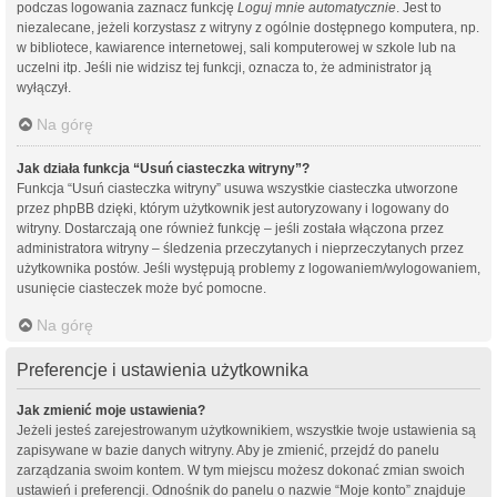
podczas logowania zaznacz funkcję
Loguj mnie automatycznie
. Jest to
niezalecane, jeżeli korzystasz z witryny z ogólnie dostępnego komputera, np.
w bibliotece, kawiarence internetowej, sali komputerowej w szkole lub na
uczelni itp. Jeśli nie widzisz tej funkcji, oznacza to, że administrator ją
wyłączył.
Na górę
Jak działa funkcja “Usuń ciasteczka witryny”?
Funkcja “Usuń ciasteczka witryny” usuwa wszystkie ciasteczka utworzone
przez phpBB dzięki, którym użytkownik jest autoryzowany i logowany do
witryny. Dostarczają one również funkcję – jeśli została włączona przez
administratora witryny – śledzenia przeczytanych i nieprzeczytanych przez
użytkownika postów. Jeśli występują problemy z logowaniem/wylogowaniem,
usunięcie ciasteczek może być pomocne.
Na górę
Preferencje i ustawienia użytkownika
Jak zmienić moje ustawienia?
Jeżeli jesteś zarejestrowanym użytkownikiem, wszystkie twoje ustawienia są
zapisywane w bazie danych witryny. Aby je zmienić, przejdź do panelu
zarządzania swoim kontem. W tym miejscu możesz dokonać zmian swoich
ustawień i preferencji. Odnośnik do panelu o nazwie “Moje konto” znajduje