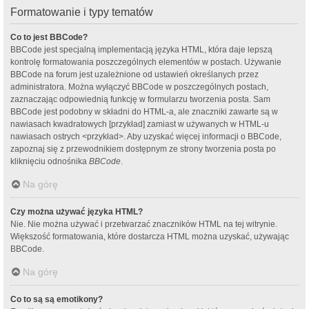
Formatowanie i typy tematów
Co to jest BBCode?
BBCode jest specjalną implementacją języka HTML, która daje lepszą
kontrolę formatowania poszczególnych elementów w postach. Używanie
BBCode na forum jest uzależnione od ustawień określanych przez
administratora. Można wyłączyć BBCode w poszczególnych postach,
zaznaczając odpowiednią funkcję w formularzu tworzenia posta. Sam
BBCode jest podobny w składni do HTML-a, ale znaczniki zawarte są w
nawiasach kwadratowych [przykład] zamiast w używanych w HTML-u
nawiasach ostrych <przykład>. Aby uzyskać więcej informacji o BBCode,
zapoznaj się z przewodnikiem dostępnym ze strony tworzenia posta po
kliknięciu odnośnika
BBCode
.
Na górę
Czy można używać języka HTML?
Nie. Nie można używać i przetwarzać znaczników HTML na tej witrynie.
Większość formatowania, które dostarcza HTML można uzyskać, używając
BBCode.
Na górę
Co to są są emotikony?