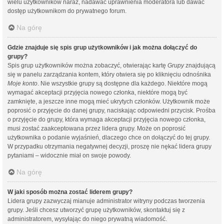
wielu użytkowników naraz, nadawać uprawnienia moderatora lub dawać
dostęp użytkownikom do prywatnego forum.
Na górę
Gdzie znajduje się spis grup użytkowników i jak można dołączyć do
grupy?
Spis grup użytkowników można zobaczyć, otwierając kartę
Grupy
znajdującą
się w panelu zarządzania kontem, który otwiera się po kliknięciu odnośnika
Moje konto
. Nie wszystkie grupy są dostępne dla każdego. Niektóre mogą
wymagać akceptacji przyjęcia nowego członka, niektóre mogą być
zamknięte, a jeszcze inne mogą mieć ukrytych członków. Użytkownik może
poprosić o przyjęcie do danej grupy, naciskając odpowiedni przycisk. Prośba
o przyjęcie do grupy, która wymaga akceptacji przyjęcia nowego członka,
musi zostać zaakceptowana przez lidera grupy. Może on poprosić
użytkownika o podanie wyjaśnień, dlaczego chce on dołączyć do tej grupy.
W przypadku otrzymania negatywnej decyzji, proszę nie nękać lidera grupy
pytaniami – widocznie miał on swoje powody.
Na górę
W jaki sposób można zostać liderem grupy?
Lidera grupy zazwyczaj mianuje administrator witryny podczas tworzenia
grupy. Jeśli chcesz utworzyć grupę użytkowników, skontaktuj się z
administratorem, wysyłając do niego prywatną wiadomość.