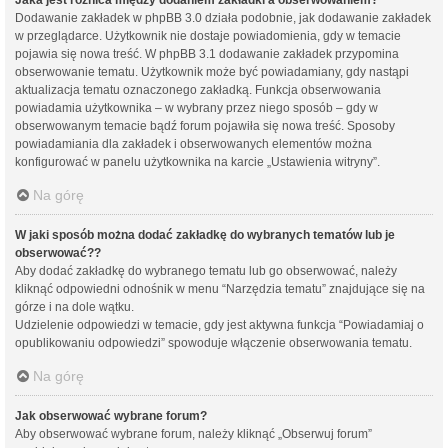
Dodawanie zakładek w phpBB 3.0 działa podobnie, jak dodawanie zakładek
w przeglądarce. Użytkownik nie dostaje powiadomienia, gdy w temacie
pojawia się nowa treść. W phpBB 3.1 dodawanie zakładek przypomina
obserwowanie tematu. Użytkownik może być powiadamiany, gdy nastąpi
aktualizacja tematu oznaczonego zakładką. Funkcja obserwowania
powiadamia użytkownika – w wybrany przez niego sposób – gdy w
obserwowanym temacie bądź forum pojawiła się nowa treść. Sposoby
powiadamiania dla zakładek i obserwowanych elementów można
konfigurować w panelu użytkownika na karcie „Ustawienia witryny”.
Na górę
W jaki sposób można dodać zakładkę do wybranych tematów lub je
obserwować??
Aby dodać zakładkę do wybranego tematu lub go obserwować, należy
kliknąć odpowiedni odnośnik w menu “Narzędzia tematu” znajdujące się na
górze i na dole wątku.
Udzielenie odpowiedzi w temacie, gdy jest aktywna funkcja “Powiadamiaj o
opublikowaniu odpowiedzi” spowoduje włączenie obserwowania tematu.
Na górę
Jak obserwować wybrane forum?
Aby obserwować wybrane forum, należy kliknąć „Obserwuj forum”