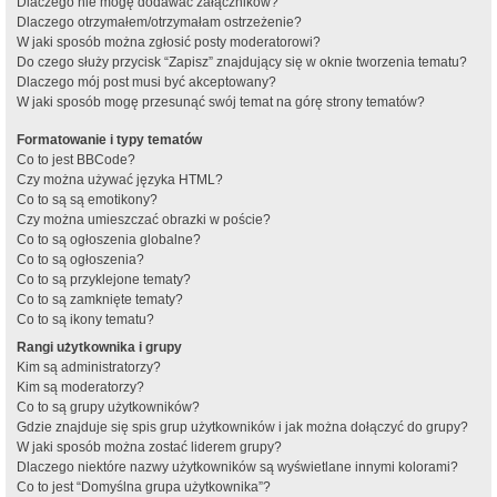
Dlaczego nie mogę dodawać załączników?
Dlaczego otrzymałem/otrzymałam ostrzeżenie?
W jaki sposób można zgłosić posty moderatorowi?
Do czego służy przycisk “Zapisz” znajdujący się w oknie tworzenia tematu?
Dlaczego mój post musi być akceptowany?
W jaki sposób mogę przesunąć swój temat na górę strony tematów?
Formatowanie i typy tematów
Co to jest BBCode?
Czy można używać języka HTML?
Co to są są emotikony?
Czy można umieszczać obrazki w poście?
Co to są ogłoszenia globalne?
Co to są ogłoszenia?
Co to są przyklejone tematy?
Co to są zamknięte tematy?
Co to są ikony tematu?
Rangi użytkownika i grupy
Kim są administratorzy?
Kim są moderatorzy?
Co to są grupy użytkowników?
Gdzie znajduje się spis grup użytkowników i jak można dołączyć do grupy?
W jaki sposób można zostać liderem grupy?
Dlaczego niektóre nazwy użytkowników są wyświetlane innymi kolorami?
Co to jest “Domyślna grupa użytkownika”?