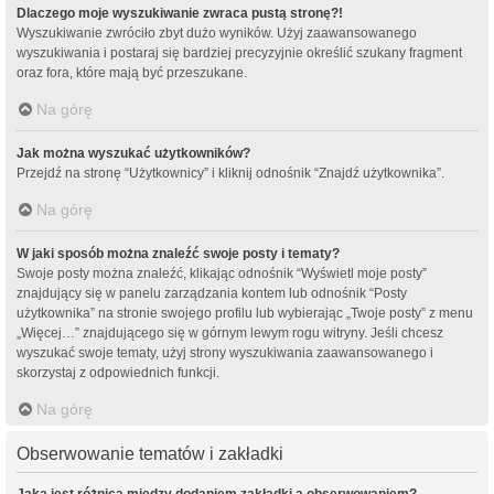
Dlaczego moje wyszukiwanie zwraca pustą stronę?!
Wyszukiwanie zwróciło zbyt dużo wyników. Użyj zaawansowanego
wyszukiwania i postaraj się bardziej precyzyjnie określić szukany fragment
oraz fora, które mają być przeszukane.
Na górę
Jak można wyszukać użytkowników?
Przejdź na stronę “Użytkownicy” i kliknij odnośnik “Znajdź użytkownika”.
Na górę
W jaki sposób można znaleźć swoje posty i tematy?
Swoje posty można znaleźć, klikając odnośnik “Wyświetl moje posty”
znajdujący się w panelu zarządzania kontem lub odnośnik “Posty
użytkownika” na stronie swojego profilu lub wybierając „Twoje posty” z menu
„Więcej…” znajdującego się w górnym lewym rogu witryny. Jeśli chcesz
wyszukać swoje tematy, użyj strony wyszukiwania zaawansowanego i
skorzystaj z odpowiednich funkcji.
Na górę
Obserwowanie tematów i zakładki
Jaka jest różnica między dodaniem zakładki a obserwowaniem?