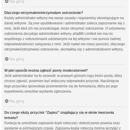
Na górę
Dlaczego otrzymałem/otrzymałam ostrzeżenie?
Każdy administrator witryny ma swoje zasady i regulaminy obowiązujące na
danej witrynie. Są one opublikowane i administrator zaleca zapoznanie się z
nimi. Jeśli ktoś ich nie przestrzegał, może otrzymać ostrzeżenie. O udzieleniu
ostrzeżenia decyduje administrator witryny. phpBB Limited nie ma nic
wspólnego z ostrzeżeniami udzielanymi na tej witrynie i nie ponosi żadnej
odpowiedzialności związanej z nimi. Jeśli nadal nie masz jasności, dlaczego
otrzymałeś/otrzymałaś ostrzeżenie, skontaktuj się z administratorem witryny.
Na górę
W jaki sposób można zgłosić posty moderatorowi?
Jeśli administrator na to zezwolił, w prawym górnym rogu treści posta, który
chcesz zgłosić, powinien być widoczny odpowiedni przycisk. Naciśnięcie
tego przycisku spowoduje przeniesienie cię do formularza, który po jego
wypełnieniu umożliwi wysłanie zgłoszenia.
Na górę
Do czego służy przycisk “Zapisz” znajdujący się w oknie tworzenia
tematu?
Funkcja ta umożliwia zapisanie kopii roboczej i dokończenie pisania oraz
wysłanie w późniejszym czasie. Zapisaną kopię roboczą można wczytać z