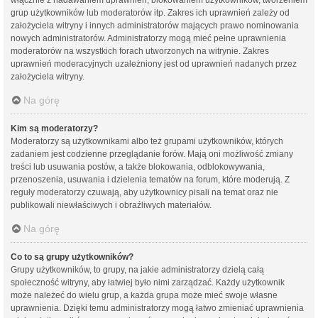
grup użytkowników lub moderatorów itp. Zakres ich uprawnień zależy od
założyciela witryny i innych administratorów mających prawo nominowania
nowych administratorów. Administratorzy mogą mieć pełne uprawnienia
moderatorów na wszystkich forach utworzonych na witrynie. Zakres
uprawnień moderacyjnych uzależniony jest od uprawnień nadanych przez
założyciela witryny.
Na górę
Kim są moderatorzy?
Moderatorzy są użytkownikami albo też grupami użytkowników, których
zadaniem jest codzienne przeglądanie forów. Mają oni możliwość zmiany
treści lub usuwania postów, a także blokowania, odblokowywania,
przenoszenia, usuwania i dzielenia tematów na forum, które moderują. Z
reguły moderatorzy czuwają, aby użytkownicy pisali na temat oraz nie
publikowali niewłaściwych i obraźliwych materiałów.
Na górę
Co to są grupy użytkowników?
Grupy użytkowników, to grupy, na jakie administratorzy dzielą całą
społeczność witryny, aby łatwiej było nimi zarządzać. Każdy użytkownik
może należeć do wielu grup, a każda grupa może mieć swoje własne
uprawnienia. Dzięki temu administratorzy mogą łatwo zmieniać uprawnienia