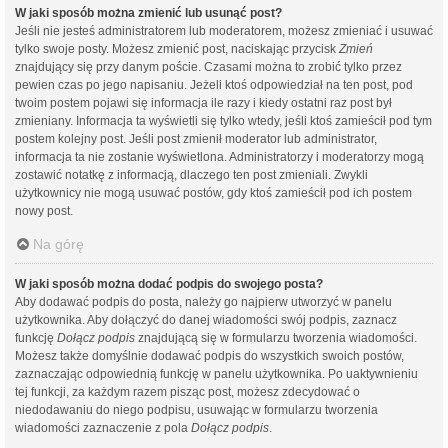
W jaki sposób można zmienić lub usunąć post?
Jeśli nie jesteś administratorem lub moderatorem, możesz zmieniać i usuwać
tylko swoje posty. Możesz zmienić post, naciskając przycisk
Zmień
znajdujący się przy danym poście. Czasami można to zrobić tylko przez
pewien czas po jego napisaniu. Jeżeli ktoś odpowiedział na ten post, pod
twoim postem pojawi się informacja ile razy i kiedy ostatni raz post był
zmieniany. Informacja ta wyświetli się tylko wtedy, jeśli ktoś zamieścił pod tym
postem kolejny post. Jeśli post zmienił moderator lub administrator,
informacja ta nie zostanie wyświetlona. Administratorzy i moderatorzy mogą
zostawić notatkę z informacją, dlaczego ten post zmieniali. Zwykli
użytkownicy nie mogą usuwać postów, gdy ktoś zamieścił pod ich postem
nowy post.
Na górę
W jaki sposób można dodać podpis do swojego posta?
Aby dodawać podpis do posta, należy go najpierw utworzyć w panelu
użytkownika. Aby dołączyć do danej wiadomości swój podpis, zaznacz
funkcję
Dołącz podpis
znajdującą się w formularzu tworzenia wiadomości.
Możesz także domyślnie dodawać podpis do wszystkich swoich postów,
zaznaczając odpowiednią funkcję w panelu użytkownika. Po uaktywnieniu
tej funkcji, za każdym razem pisząc post, możesz zdecydować o
niedodawaniu do niego podpisu, usuwając w formularzu tworzenia
wiadomości zaznaczenie z pola
Dołącz podpis
.