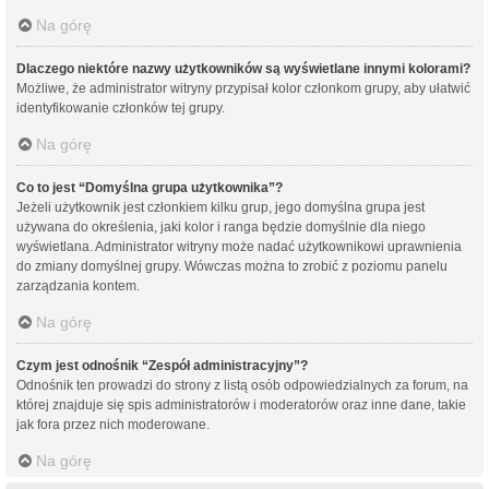
Na górę
Dlaczego niektóre nazwy użytkowników są wyświetlane innymi kolorami?
Możliwe, że administrator witryny przypisał kolor członkom grupy, aby ułatwić
identyfikowanie członków tej grupy.
Na górę
Co to jest “Domyślna grupa użytkownika”?
Jeżeli użytkownik jest członkiem kilku grup, jego domyślna grupa jest
używana do określenia, jaki kolor i ranga będzie domyślnie dla niego
wyświetlana. Administrator witryny może nadać użytkownikowi uprawnienia
do zmiany domyślnej grupy. Wówczas można to zrobić z poziomu panelu
zarządzania kontem.
Na górę
Czym jest odnośnik “Zespół administracyjny”?
Odnośnik ten prowadzi do strony z listą osób odpowiedzialnych za forum, na
której znajduje się spis administratorów i moderatorów oraz inne dane, takie
jak fora przez nich moderowane.
Na górę