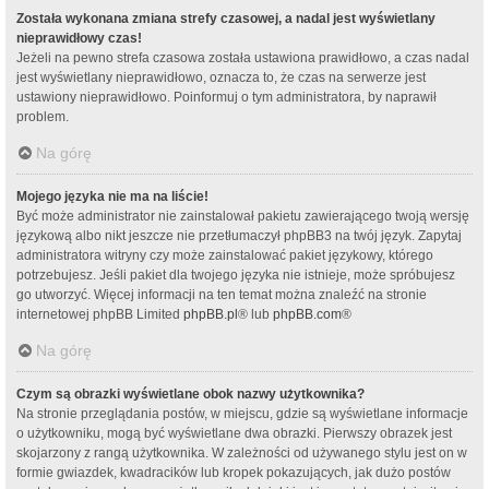
Została wykonana zmiana strefy czasowej, a nadal jest wyświetlany
nieprawidłowy czas!
Jeżeli na pewno strefa czasowa została ustawiona prawidłowo, a czas nadal
jest wyświetlany nieprawidłowo, oznacza to, że czas na serwerze jest
ustawiony nieprawidłowo. Poinformuj o tym administratora, by naprawił
problem.
Na górę
Mojego języka nie ma na liście!
Być może administrator nie zainstalował pakietu zawierającego twoją wersję
językową albo nikt jeszcze nie przetłumaczył phpBB3 na twój język. Zapytaj
administratora witryny czy może zainstalować pakiet językowy, którego
potrzebujesz. Jeśli pakiet dla twojego języka nie istnieje, może spróbujesz
go utworzyć. Więcej informacji na ten temat można znaleźć na stronie
internetowej phpBB Limited
phpBB.pl
® lub
phpBB.com
®
Na górę
Czym są obrazki wyświetlane obok nazwy użytkownika?
Na stronie przeglądania postów, w miejscu, gdzie są wyświetlane informacje
o użytkowniku, mogą być wyświetlane dwa obrazki. Pierwszy obrazek jest
skojarzony z rangą użytkownika. W zależności od używanego stylu jest on w
formie gwiazdek, kwadracików lub kropek pokazujących, jak dużo postów