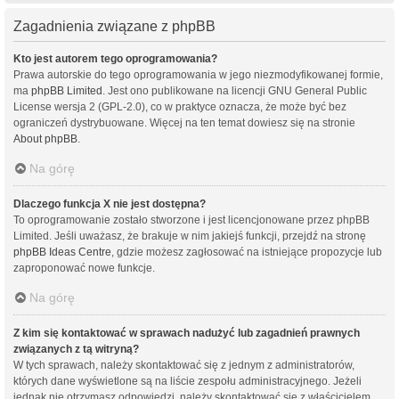
Zagadnienia związane z phpBB
Kto jest autorem tego oprogramowania?
Prawa autorskie do tego oprogramowania w jego niezmodyfikowanej formie,
ma
phpBB Limited
. Jest ono publikowane na licencji GNU General Public
License wersja 2 (GPL-2.0), co w praktyce oznacza, że może być bez
ograniczeń dystrybuowane. Więcej na ten temat dowiesz się na stronie
About phpBB
.
Na górę
Dlaczego funkcja X nie jest dostępna?
To oprogramowanie zostało stworzone i jest licencjonowane przez phpBB
Limited. Jeśli uważasz, że brakuje w nim jakiejś funkcji, przejdź na stronę
phpBB Ideas Centre
, gdzie możesz zagłosować na istniejące propozycje lub
zaproponować nowe funkcje.
Na górę
Z kim się kontaktować w sprawach nadużyć lub zagadnień prawnych
związanych z tą witryną?
W tych sprawach, należy skontaktować się z jednym z administratorów,
których dane wyświetlone są na liście zespołu administracyjnego. Jeżeli
jednak nie otrzymasz odpowiedzi, należy skontaktować się z właścicielem