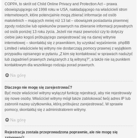
COPPA, to skrót od Child Online Privacy and Protection Act – prawa
obowiązującego od 1998 roku w USA, nakładającego na właścicieli stron
internetowych, które potencjalnie mogą zbierać informacje od osób
małoletnich – mających mniej niż 13 lat – obowiązek posiadania pisemnej
zgody rodziców lub opiekunów prawnych na zbieranie informacji prywatnych
od osób poniżej 13 roku życia. Jeżeli nie masz pewności czy to dotyczy
ciebie jako kogoś próbującego zarejestrować się na danej witrynie
internetowej – skontaktuj się z prawnikiem, by uzyskać wyjaśnienie. phpBB
Limited i właściciele tej witryny nie dostarczają pomocy prawnej z wyjątkiem
przypadku opisanego w pytaniu „Z kim się kontaktować w sprawach nadużyć
lub zagadnień prawnych związanych z tą witryną?”, a także nie są punktem
kontaktowym dla wszelkiego rodzaju porad prawnych.
Na górę
Dlaczego nie mogę się zarejestrować?
Być może właściciel witryny wyłączył funkcję rejestracji, aby nie rejestrowały
się nowe osoby. Właściciel witryny mógł także zablokować twój adres IP lub
zabronił nazwy użytkownika, którą próbujesz zarejestrować. W sprawie
pomocy, skontaktuj się z administratorem witryny.
Na górę
Rejestracja została przeprowadzona poprawnie, ale nie mogę się
zalogować!