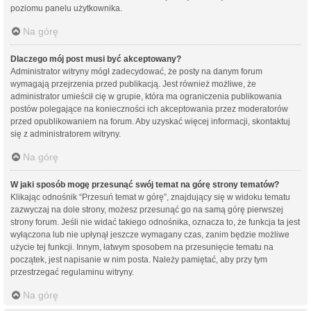
poziomu panelu użytkownika.
Na górę
Dlaczego mój post musi być akceptowany?
Administrator witryny mógł zadecydować, że posty na danym forum
wymagają przejrzenia przed publikacją. Jest również możliwe, że
administrator umieścił cię w grupie, która ma ograniczenia publikowania
postów polegające na konieczności ich akceptowania przez moderatorów
przed opublikowaniem na forum. Aby uzyskać więcej informacji, skontaktuj
się z administratorem witryny.
Na górę
W jaki sposób mogę przesunąć swój temat na górę strony tematów?
Klikając odnośnik “Przesuń temat w górę”, znajdujący się w widoku tematu
zazwyczaj na dole strony, możesz przesunąć go na samą górę pierwszej
strony forum. Jeśli nie widać takiego odnośnika, oznacza to, że funkcja ta jest
wyłączona lub nie upłynął jeszcze wymagany czas, zanim będzie możliwe
użycie tej funkcji. Innym, łatwym sposobem na przesunięcie tematu na
początek, jest napisanie w nim posta. Należy pamiętać, aby przy tym
przestrzegać regulaminu witryny.
Na górę