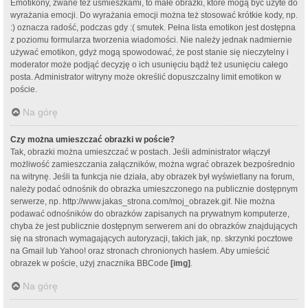
Emotikony, zwane też uśmieszkami, to małe obrazki, które mogą być użyte do
wyrażania emocji. Do wyrażania emocji można też stosować krótkie kody, np.
:) oznacza radość, podczas gdy :( smutek. Pełna lista emotikon jest dostępna
z poziomu formularza tworzenia wiadomości. Nie należy jednak nadmiernie
używać emotikon, gdyż mogą spowodować, że post stanie się nieczytelny i
moderator może podjąć decyzję o ich usunięciu bądź też usunięciu całego
posta. Administrator witryny może określić dopuszczalny limit emotikon w
poście.
Na górę
Czy można umieszczać obrazki w poście?
Tak, obrazki można umieszczać w postach. Jeśli administrator włączył
możliwość zamieszczania załączników, można wgrać obrazek bezpośrednio
na witrynę. Jeśli ta funkcja nie działa, aby obrazek był wyświetlany na forum,
należy podać odnośnik do obrazka umieszczonego na publicznie dostępnym
serwerze, np. http://www.jakas_strona.com/moj_obrazek.gif. Nie można
podawać odnośników do obrazków zapisanych na prywatnym komputerze,
chyba że jest publicznie dostępnym serwerem ani do obrazków znajdujących
się na stronach wymagających autoryzacji, takich jak, np. skrzynki pocztowe
na Gmail lub Yahoo! oraz stronach chronionych hasłem. Aby umieścić
obrazek w poście, użyj znacznika BBCode
[img]
.
Na górę