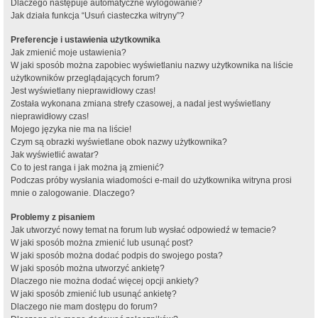
Dlaczego następuje automatyczne wylogowanie?
Jak działa funkcja “Usuń ciasteczka witryny”?
Preferencje i ustawienia użytkownika
Jak zmienić moje ustawienia?
W jaki sposób można zapobiec wyświetlaniu nazwy użytkownika na liście
użytkowników przeglądających forum?
Jest wyświetlany nieprawidłowy czas!
Została wykonana zmiana strefy czasowej, a nadal jest wyświetlany
nieprawidłowy czas!
Mojego języka nie ma na liście!
Czym są obrazki wyświetlane obok nazwy użytkownika?
Jak wyświetlić awatar?
Co to jest ranga i jak można ją zmienić?
Podczas próby wysłania wiadomości e-mail do użytkownika witryna prosi
mnie o zalogowanie. Dlaczego?
Problemy z pisaniem
Jak utworzyć nowy temat na forum lub wysłać odpowiedź w temacie?
W jaki sposób można zmienić lub usunąć post?
W jaki sposób można dodać podpis do swojego posta?
W jaki sposób można utworzyć ankietę?
Dlaczego nie można dodać więcej opcji ankiety?
W jaki sposób zmienić lub usunąć ankietę?
Dlaczego nie mam dostępu do forum?