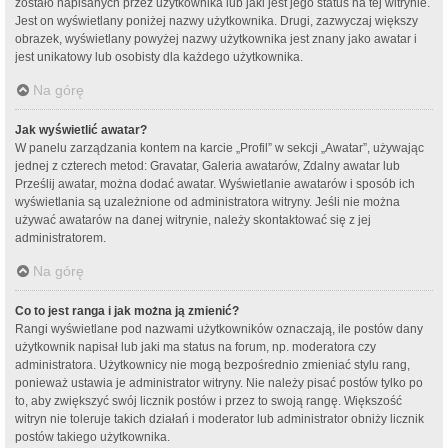
zostało napisanych przez użytkownika lub jaki jest jego status na tej witrynie.
Jest on wyświetlany poniżej nazwy użytkownika. Drugi, zazwyczaj większy
obrazek, wyświetlany powyżej nazwy użytkownika jest znany jako awatar i
jest unikatowy lub osobisty dla każdego użytkownika.
Na górę
Jak wyświetlić awatar?
W panelu zarządzania kontem na karcie „Profil” w sekcji „Awatar”, używając
jednej z czterech metod: Gravatar, Galeria awatarów, Zdalny awatar lub
Prześlij awatar, można dodać awatar. Wyświetlanie awatarów i sposób ich
wyświetlania są uzależnione od administratora witryny. Jeśli nie można
używać awatarów na danej witrynie, należy skontaktować się z jej
administratorem.
Na górę
Co to jest ranga i jak można ją zmienić?
Rangi wyświetlane pod nazwami użytkowników oznaczają, ile postów dany
użytkownik napisał lub jaki ma status na forum, np. moderatora czy
administratora. Użytkownicy nie mogą bezpośrednio zmieniać stylu rang,
ponieważ ustawia je administrator witryny. Nie należy pisać postów tylko po
to, aby zwiększyć swój licznik postów i przez to swoją rangę. Większość
witryn nie toleruje takich działań i moderator lub administrator obniży licznik
postów takiego użytkownika.