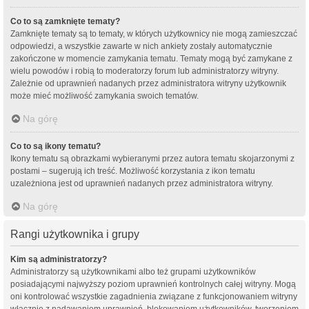
Co to są zamknięte tematy?
Zamknięte tematy są to tematy, w których użytkownicy nie mogą zamieszczać
odpowiedzi, a wszystkie zawarte w nich ankiety zostały automatycznie
zakończone w momencie zamykania tematu. Tematy mogą być zamykane z
wielu powodów i robią to moderatorzy forum lub administratorzy witryny.
Zależnie od uprawnień nadanych przez administratora witryny użytkownik
może mieć możliwość zamykania swoich tematów.
Na górę
Co to są ikony tematu?
Ikony tematu są obrazkami wybieranymi przez autora tematu skojarzonymi z
postami – sugerują ich treść. Możliwość korzystania z ikon tematu
uzależniona jest od uprawnień nadanych przez administratora witryny.
Na górę
Rangi użytkownika i grupy
Kim są administratorzy?
Administratorzy są użytkownikami albo też grupami użytkowników
posiadającymi najwyższy poziom uprawnień kontrolnych całej witryny. Mogą
oni kontrolować wszystkie zagadnienia związane z funkcjonowaniem witryny
włącznie z nadawaniem uprawnień, blokowaniem użytkowników, tworzeniem