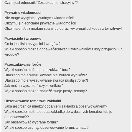
Czym jest odnośnik “Zespół administracyjny”?
Prywatne wiadomości
Nie mogę wysyłać prywatnych wiadomości!
Otrzymuję niechciane prywatne wiadomości!
Otrzymałem/otrzymałam spam lub obraźliwy e-mail od kogoś z tej witryny!
Przyjaciele i wrogowie
Co to jest lista przyjaciół i wrogów?
W jaki sposób można dodawać/usuwać użytkowników z listy przyjaciół lub
wrogów?
Przeszukiwanie forów
W jaki sposób można przeszukiwać fora?
Dlaczego moje wyszukiwanie nie zwraca wyników?
Dlaczego moje wyszukiwanie zwraca pustą stronę?!
Jak można wyszukać użytkowników?
W jaki sposób można znaleźć swoje posty i tematy?
Obserwowanie tematów i zakładki
Jaka jest różnica między dodaniem zakładki a obserwowaniem?
W jaki sposób można dodać zakładkę do wybranych tematów lub je
obserwować??
Jak obserwować wybrane forum?
W jaki sposób usunąć obserwowanie forum, tematu?