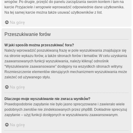
wrogów
. Po drugie, przejść do panelu zarządzania swoim kontem i tam na
karcie
Przyjaciele i wrogowie
wprowadzić odpowiednie dane użytkownika.
Na tej samej karcie można także usuwać użytkowników z list.
Na górę
Przeszukiwanie forów
W jaki sposób można przeszukiwać fora?
Należy wprowadzić poszukiwaną frazę w pole wyszukiwania znajdujące się
na stronie wykazu forów, a także stronach forów i tematów. W celu uzyskania
zaawansowanych funkcji wyszukiwania, należy kliknąć odnośnik
“Wyszukiwanie zaawansowane” dostępny na wszystkich stronach witryny.
Rozmieszczenie elementów sterujących mechanizmem wyszukiwania może
zależeć od używanego stylu.
Na górę
Dlaczego moje wyszukiwanie nie zwraca wyników?
Prawdopodobnie zapytanie nie było jasno sprecyzowane i zawierało wiele
podobnych zwrotów nie zindeksowanych przez phpBB. Dokładnie sprecyzuj
zapytanie – użyj funkcji dostępnych w wyszukiwaniu zaawansowanym.
Na górę